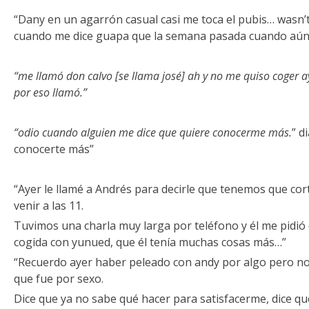
“Dany en un agarrón casual casi me toca el pubis… wasn’t
cuando me dice guapa que la semana pasada cuando aún 
“me llamó don calvo [se llama josé] ah y no me quiso coger a
por eso llamó.”
“odio cuando alguien me dice que quiere conocerme más.
” d
conocerte más”
“Ayer le llamé a Andrés para decirle que tenemos que co
venir a las 11.
Tuvimos una charla muy larga por teléfono y él me pidió
cogida con yunued, que él tenía muchas cosas más…”
“Recuerdo ayer haber peleado con andy por algo pero no
que fue por sexo.
Dice que ya no sabe qué hacer para satisfacerme, dice qu