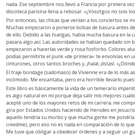
nada. Ese septiembre nos llevó a Francia por primera v
discoteca parisina llena a rebosar. «¿Vosotgos no sois lo
Por entonces, las chicas que venían a los conciertos se i
Muchas empezaron a ponerse bolsas de basura antes de q
de ello. Debido a las huelgas, había mucha basura en la ca
pasara algo así. Las autoridades se habían quedado sin 
empezaron a hacerlas verde y rosa fosforito. Colores alu
podías permitirte el punk «de primera»: te envolvías en u
cinturones, otros tantos broches y, ¡hala!, ¡listas!. «¿Dónd
El traje bondage (sadomaso) de Vivienne era de lo más as
incómodo. Me encantaba, pero era horrible llevarlo pues
Este libro es básicamente la vida de un temerario impeni
es algo natural en mí porque deja salir mis mejores cuali
acepté uno de los mayores retos de mi carrera: me comp
gira por Estados Unidos haciendo de Herodes en Jesucris
aquello tendría su morbo y que mucha gente me pondría 
creedme), pero eso no es nada en comparación de lo que 
Me tuve que obligar a obedecer órdenes y a seguir un gu