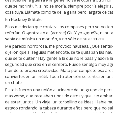
después de la guerra a la gente no se le ocurría otro no
que se morirá». Y, si no se moría, siempre podría elegir
cosa tuya. Llámate como te dé la gana pero lárgate de ca
En Hackney & Stoke
Ellos me decían que contara los compases pero yo no tení
referían. O «¡entra en el [acorde] G!». Y yo «¿qué?», ni pu
sabía de música un montón, y no sólo de su estructu
Me pareció horrorosa, me provocó náuseas. ¿Qué sentido
dijeron que si seguías metiéndote, se te quitaban las náu
que se te quiten? Hay gente a la que no le pasa y adora la
seguridad que crea en el cerebro. Puede ser algo muy ag
huir de tu propia creatividad. Mata por completo esa áre
conviertes en un inútil. Toda tu atención se centra en u
un chute.
Pistols fueron una unión alucinante de un grupo de per
más verse, que recelaban unos de otros y que, sin emba
de estar juntos. Un viaje, un torbellino de ideas. Había
estado rondando la cabeza durante años pero que no sa