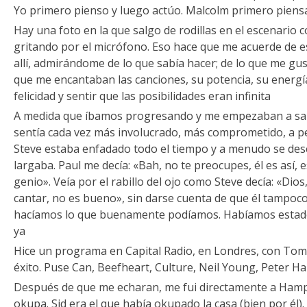
Yo primero pienso y luego actúo. Malcolm primero piensa
Hay una foto en la que salgo de rodillas en el escenario 
gritando por el micrófono. Eso hace que me acuerde de
allí, admirándome de lo que sabía hacer; de lo que me gu
que me encantaban las canciones, su potencia, su energía
felicidad y sentir que las posibilidades eran infinita
A medida que íbamos progresando y me empezaban a sali
sentía cada vez más involucrado, más comprometido, a p
Steve estaba enfadado todo el tiempo y a menudo se desc
largaba. Paul me decía: «Bah, no te preocupes, él es así,
genio». Veía por el rabillo del ojo como Steve decía: «Dios,
cantar, no es bueno», sin darse cuenta de que él tampoco
hacíamos lo que buenamente podíamos. Habíamos estado 
ya
Hice un programa en Capital Radio, en Londres, con To
éxito. Puse Can, Beefheart, Culture, Neil Young, Peter H
Después de que me echaran, me fui directamente a Hamps
okupa. Sid era el que había okupado la casa (bien por él).