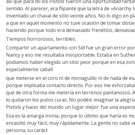
así que para mí los Pistols fueron una oportunidad fantás
sentido. Al parecer, era flipante que la letra de «Anarchy
inventado un chaval de sólo veinte años. No lo digo en pl
a que en aquel momento no tuve ocasión de tomar distanc
haciendo porque todo era demasiado frenético, demasiad
Tiempos horrorosos, terribles.
Compartir un apartamento con Sid fue un gran error por
Nancy y eso me resultaba insoportable. Estaba en Suthe
podíamos haber elegido un sitio peor porque en esa zo
especialmente caball
que meterse en el coro ni de monaguillo ni de nada de e
porque implicaba contacto directo. Por eso me esforzaba
que de otra forma me metería en terrenos pantanosos. A
lo quitaron los putos curas. No podéis imaginar la alegrí
Pistols y hacer del mundo un lugar mejor: fue una especi
Esa es la amarga ironía, porque lo último que haría es m
encasilló muy fácil, muy rápidamente. La gente no sabe ve
persona, su caráct