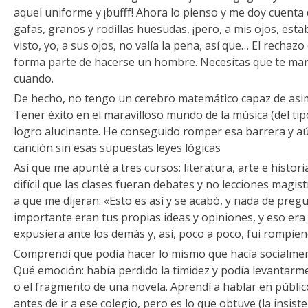
aquel uniforme y ¡bufff! Ahora lo pienso y me doy cuenta
gafas, granos y rodillas huesudas, ¡pero, a mis ojos, est
visto, yo, a sus ojos, no valía la pena, así que… El rechazo
forma parte de hacerse un hombre. Necesitas que te man
cuando.
De hecho, no tengo un cerebro matemático capaz de asimi
Tener éxito en el maravilloso mundo de la música (del tip
logro alucinante. He conseguido romper esa barrera y 
canción sin esas supuestas leyes lógicas
Así que me apunté a tres cursos: literatura, arte e histori
difícil que las clases fueran debates y no lecciones magi
a que me dijeran: «Esto es así y se acabó, y nada de preg
importante eran tus propias ideas y opiniones, y eso era
expusiera ante los demás y, así, poco a poco, fui rompien
Comprendí que podía hacer lo mismo que hacía socialme
Qué emoción: había perdido la timidez y podía levantarme
o el fragmento de una novela. Aprendí a hablar en públic
antes de ir a ese colegio, pero es lo que obtuve (la insist