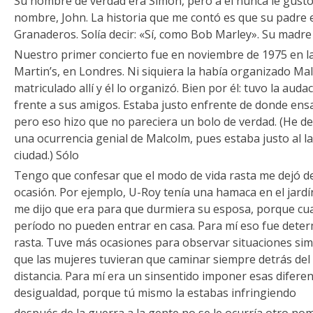
Su nombre de verdad era Simon, pero a él nunca le gustó
nombre, John. La historia que me contó es que su padre e
Granaderos. Solía decir: «Sí, como Bob Marley». Su madre 
Nuestro primer concierto fue en noviembre de 1975 en la 
Martin’s, en Londres. Ni siquiera la había organizado Mal
matriculado allí y él lo organizó. Bien por él: tuvo la aud
frente a sus amigos. Estaba justo enfrente de donde en
pero eso hizo que no pareciera un bolo de verdad. (He de d
una ocurrencia genial de Malcolm, pues estaba justo al la
ciudad.) Sólo
Tengo que confesar que el modo de vida rasta me dejó 
ocasión. Por ejemplo, U-Roy tenía una hamaca en el jardí
me dijo que era para que durmiera su esposa, porque cua
período no pueden entrar en casa. Para mí eso fue dete
rasta. Tuve más ocasiones para observar situaciones sim
que las mujeres tuvieran que caminar siempre detrás de
distancia. Para mí era un sinsentido imponer esas diferen
desigualdad, porque tú mismo la estabas infringiendo