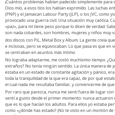
¡Cuántos problemas habían padecido simplemente para ser
Dios mío, a esos tíos los habían exprimido. Las luchas en
(PNP) y el Jamaican Labour Party (JLP), o los JVC, como y
provocado una guerra civil. Una situación muy caótica. C
«paz», para mí tiene peso porque lo dicen de verdad. Sa
son nada cobardes, son hombres, mujeres y niños muy v
dos discos con PiL, Metal Box y Album. La gente creía q
e incisivas, pero se equivocaban. Lo que pasa es que en ve
se centraban en asuntos más íntimo
No lograba adaptarme, me costó muchísimo tiempo. ¿Qué
extraños? No tenía ningún sentido. La única manera de p
estaba en un estado de constante agitación y pánico, era
toda la tranquilidad de la que era capaz, de por qué esta
el cual nada me resultaba familiar, y convencerme de que
Por raro que parezca, nunca me sentí fuera de lugar con
sentí a gusto desde el primer momento: nunca actuaron 
que es lo que hacían los adultos. Para ellos yo estaba pe
como «¿dónde has estado? ¡No te visto en un montón de 