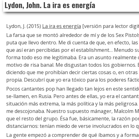
Lydon, John. La ira es energía
to
content
Lydon, J. (2015)
La ira es energía
[versión para lector digi
La farsa que se montó alrededor de mí y de los Sex Pistol
puta que llevo dentro. Me di cuenta de que, en efecto, la
que así eran percibidas por el establishment… Menudo su
forma todo eso me legitimaba. Era un asunto realmente 
motivo de risa banal. Me disgustan todos los gobiernos.
diciendo que me prohibían decir ciertas cosas o, en otras
propia. Descubrí que yo era tóxico para los poderes fácti
Pocos cantantes pop han llegado tan lejos en este senti
se-llamen, en Rusia. Pero antes de ellas, yo era el cantan
situación más extrema, la más política y la más peligrosa
me descojonaba. Nuestro supuesto mánager, Malcolm McL
que el resto del grupo. Ésa fue, básicamente, la razón p
distanciarnos: tenían miedo de verse involucrados en lo
La gente empezó a comprender de qué íbamos y a formar