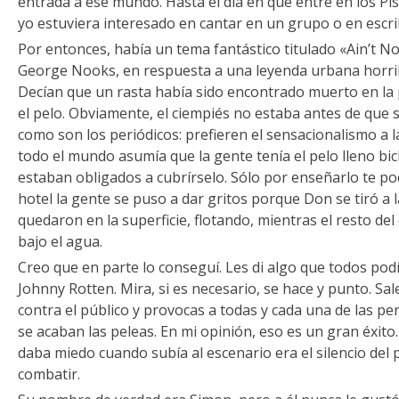
entrada a ese mundo. Hasta el día en que entré en los Pi
yo estuviera interesado en cantar en un grupo o en escri
Por entonces, había un tema fantástico titulado «Ain’t N
George Nooks, en respuesta a una leyenda urbana horribl
Decían que un rasta había sido encontrado muerto en la 
el pelo. Obviamente, el ciempiés no estaba antes de que 
como son los periódicos: prefieren el sensacionalismo a l
todo el mundo asumía que la gente tenía el pelo lleno bi
estaban obligados a cubrírselo. Sólo por enseñarlo te pod
hotel la gente se puso a dar gritos porque Don se tiró a la
quedaron en la superficie, flotando, mientras el resto d
bajo el agua.
Creo que en parte lo conseguí. Les di algo que todos pod
Johnny Rotten. Mira, si es necesario, se hace y punto. Sa
contra el público y provocas a todas y cada una de las per
se acaban las peleas. En mi opinión, eso es un gran éxit
daba miedo cuando subía al escenario era el silencio del pú
combatir.