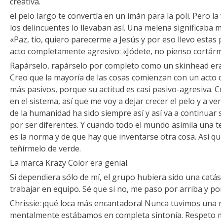
creativa.
el pelo largo te convertía en un imán para la poli. Pero l
los delincuentes lo llevaban así. Una melena significaba 
«Paz, tío, quiero parecerme a Jesús y por eso llevo estas 
acto completamente agresivo: «Jódete, no pienso cortárm
Rapárselo, rapárselo por completo como un skinhead era 
Creo que la mayoría de las cosas comienzan con un acto d
más pasivos, porque su actitud es casi pasivo-agresiva. C
en el sistema, así que me voy a dejar crecer el pelo y a v
de la humanidad ha sido siempre así y así va a continuar
por ser diferentes. Y cuando todo el mundo asimila una t
es la norma y de que hay que inventarse otra cosa. Así qu
teñírmelo de verde.
La marca Krazy Color era genial.
Si dependiera sólo de mí, el grupo hubiera sido una catá
trabajar en equipo. Sé que si no, me paso por arriba y po
Chrissie: ¡qué loca más encantadora! Nunca tuvimos una r
mentalmente estábamos en completa sintonía. Respeto m