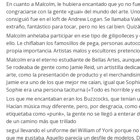
En cuanto a Malcolm, le hubiera encantado que yo no fu
congraciarse con la gente «guai» del mundo del arte. Un
consiguió fue en el loft de Andrew Logan. Se llamaba Vale
extraño, fantástico para tocar, pero no les caí bien. Quizá
Malcolm anhelaba participar en ese tipo de gilipolleces y
ello. Le chiflaban los famosillos de pega, personas auto
propia importancia. Artistas malos y escultores pretenci
Malcolm era el eterno estudiante de Bellas Artes, aunqu
Se rodeaba de gente como Jamie Reid, un artistilla dedica
arte, como la presentación de producto y el merchandisin
Jamie era uno de los que mejor me caían, igual que Sophi
Sophie era una persona taciturna («Todo es horrible y e
Los que me encantaban eran los Buzzcocks, que tenían un
Hacían música muy diferente, pero, por desgracia, como
etiquetaba como «punk», la gente no se llegó a enterar 
de un camino más que trillado
seguí llevando el uniforme del William of York porque no
que me gustaba. Aquello parecía un desfile de modelos. De