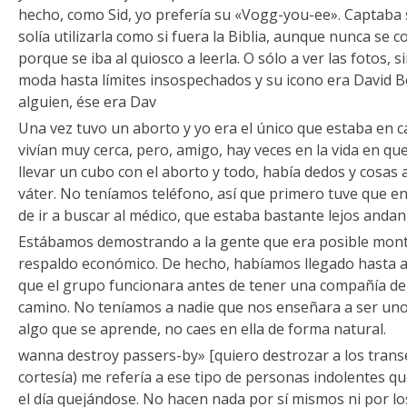
hecho, como Sid, yo prefería su «Vogg-you-ee». Captaba 
solía utilizarla como si fuera la Biblia, aunque nunca se
porque se iba al quiosco a leerla. O sólo a ver las fotos, s
moda hasta límites insospechados y su icono era David Bo
alguien, ése era Dav
Una vez tuvo un aborto y yo era el único que estaba en 
vivían muy cerca, pero, amigo, hay veces en la vida en qu
llevar un cubo con el aborto y todo, había dedos y cosas as
váter. No teníamos teléfono, así que primero tuve que e
de ir a buscar al médico, que estaba bastante lejos andan
Estábamos demostrando a la gente que era posible mont
respaldo económico. De hecho, habíamos llegado hasta a
que el grupo funcionara antes de tener una compañía de 
camino. No teníamos a nadie que nos enseñara a ser uno
algo que se aprende, no caes en ella de forma natural.
wanna destroy passers-by» [quiero destrozar a los transe
cortesía) me refería a ese tipo de personas indolentes q
el día quejándose. No hacen nada por sí mismos ni por lo