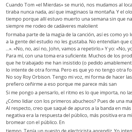
Cuando Tom «el Mierdas» se murió, nos mudamos al local
tiraba nunca nada, así que imaginaos la montaña. Y el o
tiempo porque allí estuvo muerto una semana sin que nad
siempre me rodeo de cadáveres malolient
formaba parte de la magia de la canción, así es como yo
a la gente del estudio no les gustaba. No entendían que quer
…». «No, no, así no, John, vamos a repetirlo.» Y yo: «No, 
Para mí, con una toma era suficiente. Muchos de los pro
que he trabajado me han insistido (o pedido amablement
lo intente de otra forma. Pero es que yo no tengo otra fo
No soy Roy Orbison. Tengo mi voz, mi forma de hacer las c
prefiero ceñirme a eso porque me parece más san
Si me pongo a pensarlo, el ritmo es lo que importa, no l
¿Cómo lidiar con los primeros abucheos? Pues de una man
Al respecto, creo que saqué de apuros a la banda en má
negativa era la respuesta del público, más positiva era 
bromear con el público. En
tiempo. Tenía un puesto de electricista aprendiz. Yo inte