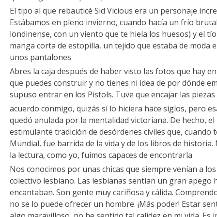
El tipo al que rebauticé Sid Vicious era un personaje incr
Estábamos en pleno invierno, cuando hacía un frío brutal 
londinense, con un viento que te hiela los huesos) y el t
manga corta de estopilla, un tejido que estaba de moda 
unos pantalones
Abres la caja después de haber visto las fotos que hay en
que puedes construir y no tienes ni idea de por dónde em
supuso entrar en los Pistols. Tuve que encajar las piezas
acuerdo conmigo, quizás sí lo hiciera hace siglos, pero e
quedó anulada por la mentalidad victoriana. De hecho, e
estimulante tradición de desórdenes civiles que, cuando
Mundial, fue barrida de la vida y de los libros de historia
la lectura, como yo, fuimos capaces de encontrarla
Nos conocimos por unas chicas que siempre venían a los c
colectivo lesbiano. Las lesbianas sentían un gran apego h
encantaban. Son gente muy cariñosa y cálida. Comprendo 
no se lo puede ofrecer un hombre. ¡Más poder! Estar sen
algo maravilloso, no he sentido tal calidez en mi vida. Es i