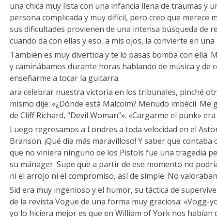
una chica muy lista con una infancia llena de traumas y 
persona complicada y muy difícil, pero creo que merece 
sus dificultades provienen de una intensa búsqueda de 
cuando da con ellas y eso, a mis ojos, la convierte en u
También es muy divertida y te lo pasas bomba con ella
y caminábamos durante horas hablando de música y de c
enseñarme a tocar la guitarra.
ara celebrar nuestra victoria en los tribunales, pinché otra
mismo dije: «¿Dónde está Malcolm? Menudo imbécil. Me gu
de Cliff Richard, “Devil Woman”». «Cargarme el punk» era 
Luego regresamos a Londres a toda velocidad en el Asto
Branson. ¡Qué día más maravilloso! Y saber que contaba c
que no viniera ninguno de los Pistols fue una tragedia 
su mánager. Supe que a partir de ese momento no podría
ni el arrojo ni el compromiso, así de simple. No valoraban
Sid era muy ingenioso y el humor, su táctica de superviv
de la revista Vogue de una forma muy graciosa: «Vogg-yo
yo lo hiciera mejor es que en William of York nos habían 