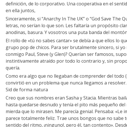
definición, de lo corporativo. Una cooperativa en el sent
en ella juntos,
Sinceramente, si “Anarchy In The UK” o “God Save The Q
letras, no serían lo que son. Les faltaría un propósito cla
anodinas, basura. Y vosotros una puta banda del montón
El rollo de «tú no sabes cantar» se debía a que ellos lo q
grupo pop de chicos. Para ser brutalmente sincero, si yo
conmigo Paul, Steve (y Glen)? Querían ser famosos, supo
instintivamente atraído por todo lo contrario y, sin prop
quería.
Como era algo que no llegaban de comprender del todo (el 
convirtió en un problema que nunca llegamos a resolver. 
Sid de forma natura
Creo que sus nombres eran Sasha y Stacia. Mientras bail
hasta quedarse desnudo y tenía el pito más pequeño del
mierda que lo mirasen. Me parecía genial. Pensaba: «Le i
parece totalmente feliz. Trae unos bongos que no sabe 
sentido del ritmo, ¡ninguno!, pero él, tan contento». Desd