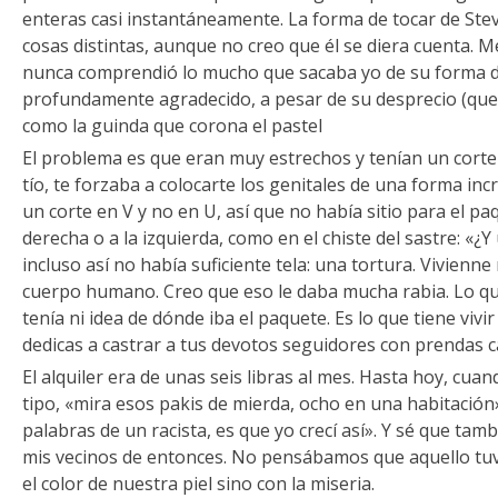
enteras casi instantáneamente. La forma de tocar de St
cosas distintas, aunque no creo que él se diera cuenta. M
nunca comprendió lo mucho que sacaba yo de su forma de
profundamente agradecido, a pesar de su desprecio (que,
como la guinda que corona el pastel
El problema es que eran muy estrechos y tenían un corte 
tío, te forzaba a colocarte los genitales de una forma i
un corte en V y no en U, así que no había sitio para el pa
derecha o a la izquierda, como en el chiste del sastre: «¿
incluso así no había suficiente tela: una tortura. Vivienn
cuerpo humano. Creo que eso le daba mucha rabia. Lo que
tenía ni idea de dónde iba el paquete. Es lo que tiene vi
dedicas a castrar a tus devotos seguidores con prendas c
El alquiler era de unas seis libras al mes. Hasta hoy, cua
tipo, «mira esos pakis de mierda, ocho en una habitación
palabras de un racista, es que yo crecí así». Y sé que tam
mis vecinos de entonces. No pensábamos que aquello tuv
el color de nuestra piel sino con la miseria.