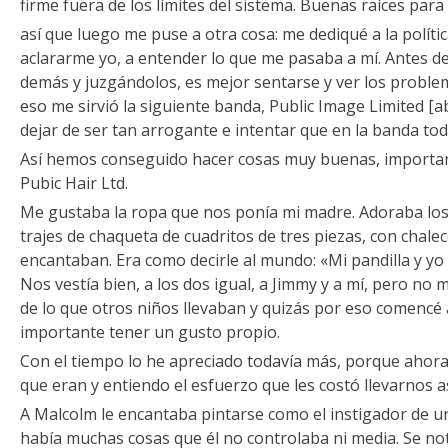
firme fuera de los límites del sistema. Buenas raíces para
así que luego me puse a otra cosa: me dediqué a la política
aclararme yo, a entender lo que me pasaba a mí. Antes de
demás y juzgándolos, es mejor sentarse y ver los probl
eso me sirvió la siguiente banda, Public Image Limited [a
dejar de ser tan arrogante e intentar que en la banda to
Así hemos conseguido hacer cosas muy buenas, importan
Pubic Hair Ltd.
Me gustaba la ropa que nos ponía mi madre. Adoraba los 
trajes de chaqueta de cuadritos de tres piezas, con chale
encantaban. Era como decirle al mundo: «Mi pandilla y yo 
Nos vestía bien, a los dos igual, a Jimmy y a mí, pero no
de lo que otros niños llevaban y quizás por eso comenc
importante tener un gusto propio.
Con el tiempo lo he apreciado todavía más, porque ahora
que eran y entiendo el esfuerzo que les costó llevarnos as
A Malcolm le encantaba pintarse como el instigador de u
había muchas cosas que él no controlaba ni media. Se n