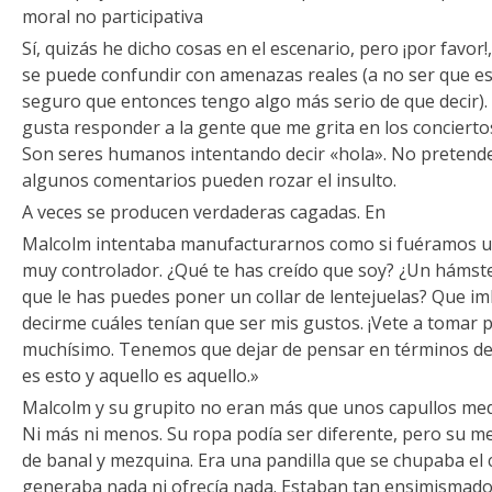
moral no participativa
Sí, quizás he dicho cosas en el escenario, pero ¡por favor
se puede confundir con amenazas reales (a no ser que e
seguro que entonces tengo algo más serio de que decir).
gusta responder a la gente que me grita en los concierto
Son seres humanos intentando decir «hola». No pretend
algunos comentarios pueden rozar el insulto.
A veces se producen verdaderas cagadas. En
Malcolm intentaba manufacturarnos como si fuéramos un
muy controlador. ¿Qué te has creído que soy? ¿Un hámste
que le has puedes poner un collar de lentejuelas? Que im
decirme cuáles tenían que ser mis gustos. ¡Vete a tomar
muchísimo. Tenemos que dejar de pensar en términos de 
es esto y aquello es aquello.»
Malcolm y su grupito no eran más que unos capullos medi
Ni más ni menos. Su ropa podía ser diferente, pero su me
de banal y mezquina. Era una pandilla que se chupaba el 
generaba nada ni ofrecía nada. Estaban tan ensimismados