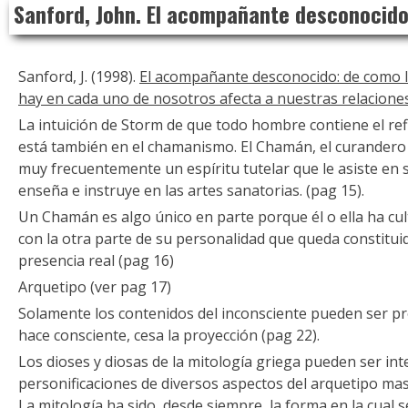
Sanford, John. El acompañante desconocid
to
content
Sanford, J. (1998).
El acompañante desconocido: de como l
hay en cada uno de nosotros afecta a nuestras relacione
La intuición de Storm de que todo hombre contiene el ref
está también en el chamanismo. El Chamán, el curandero p
muy frecuentemente un espíritu tutelar que le asiste en 
enseña e instruye en las artes sanatorias. (pag 15).
Un Chamán es algo único en parte porque él o ella ha cul
con la otra parte de su personalidad que queda constitui
presencia real (pag 16)
Arquetipo (ver pag 17)
Solamente los contenidos del inconsciente pueden ser pr
hace consciente, cesa la proyección (pag 22).
Los dioses y diosas de la mitología griega pueden ser i
personificaciones de diversos aspectos del arquetipo ma
La mitología ha sido, desde siempre, la forma en la cual s