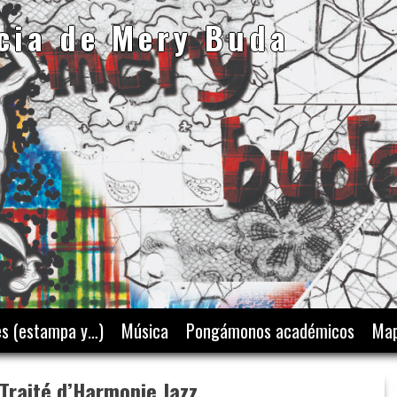
cia de Mery Buda
es (estampa y…)
Música
Pongámonos académicos
Map
 Traité d’Harmonie Jazz