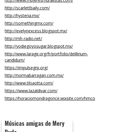
http://www.mujeresmuralistas.com/
http://scarlettbaily.com/
http://hysteria.mx/
http://somethingmx.com/
http://evelynexcess.blogspot.mx/
http://mh-radio.net/
http://yodiegoyosugar.blogspot.mx/
http://www.larage.org/fr/portfolio/delilirium-
candidum/
https://impulsegrp.org/
http://normabarragan.com.mx/
http://www.tilsaotta.com/
https://www.lazaldivar.com/
https://horaciomondragonce.wixsite.com/hmco
Músicas amigas de Mery