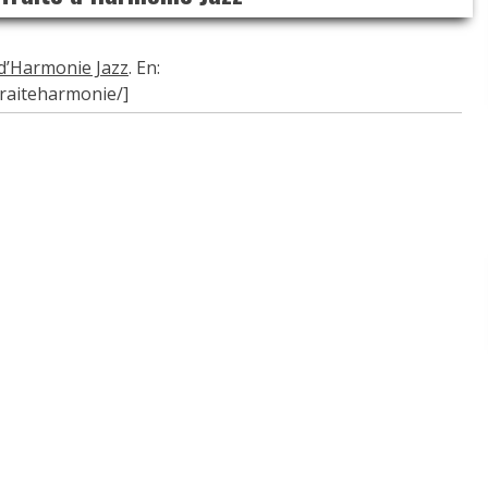
 d’Harmonie Jazz
. En:
traiteharmonie/]