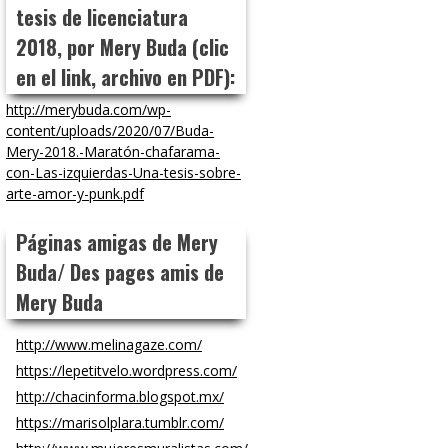
tesis de licenciatura
2018, por Mery Buda (clic
en el link, archivo en PDF):
http://merybuda.com/wp-
content/uploads/2020/07/Buda-
Mery-2018.-Maratón-chafarama-
con-Las-izquierdas-Una-tesis-sobre-
arte-amor-y-punk.pdf
Páginas amigas de Mery
Buda/ Des pages amis de
Mery Buda
http://www.melinagaze.com/
https://lepetitvelo.wordpress.com/
http://chacinforma.blogspot.mx/
https://marisolplara.tumblr.com/