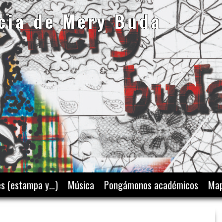
cia de Mery Buda
es (estampa y…)
Música
Pongámonos académicos
Map