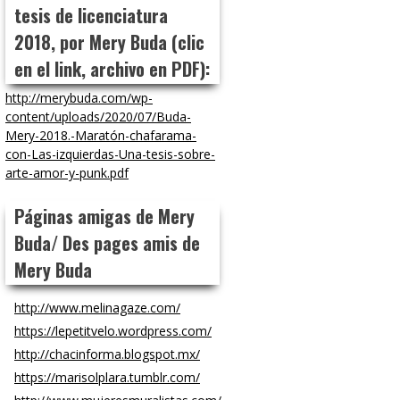
tesis de licenciatura
2018, por Mery Buda (clic
en el link, archivo en PDF):
http://merybuda.com/wp-
content/uploads/2020/07/Buda-
Mery-2018.-Maratón-chafarama-
con-Las-izquierdas-Una-tesis-sobre-
arte-amor-y-punk.pdf
Páginas amigas de Mery
Buda/ Des pages amis de
Mery Buda
http://www.melinagaze.com/
https://lepetitvelo.wordpress.com/
http://chacinforma.blogspot.mx/
https://marisolplara.tumblr.com/