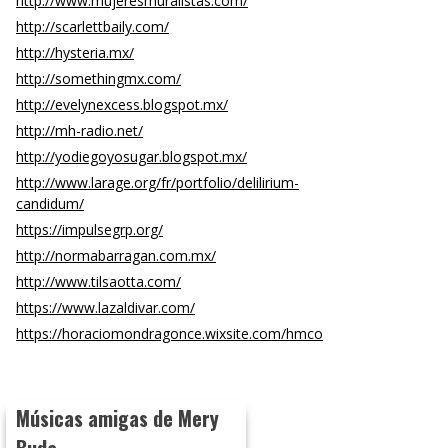
http://www.mujeresmuralistas.com/
http://scarlettbaily.com/
http://hysteria.mx/
http://somethingmx.com/
http://evelynexcess.blogspot.mx/
http://mh-radio.net/
http://yodiegoyosugar.blogspot.mx/
http://www.larage.org/fr/portfolio/delilirium-
candidum/
https://impulsegrp.org/
http://normabarragan.com.mx/
http://www.tilsaotta.com/
https://www.lazaldivar.com/
https://horaciomondragonce.wixsite.com/hmco
Músicas amigas de Mery