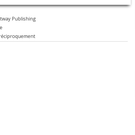
Fitway Publishing
ge
 réciproquement