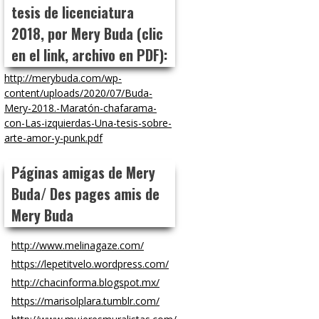
tesis de licenciatura
2018, por Mery Buda (clic
en el link, archivo en PDF):
http://merybuda.com/wp-
content/uploads/2020/07/Buda-
Mery-2018.-Maratón-chafarama-
con-Las-izquierdas-Una-tesis-sobre-
arte-amor-y-punk.pdf
Páginas amigas de Mery
Buda/ Des pages amis de
Mery Buda
http://www.melinagaze.com/
https://lepetitvelo.wordpress.com/
http://chacinforma.blogspot.mx/
https://marisolplara.tumblr.com/