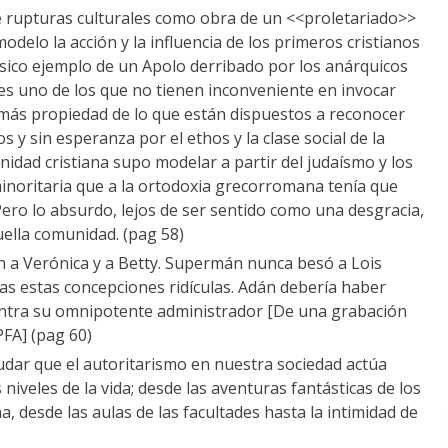
de rupturas culturales como obra de un <<proletariado>>
delo la acción y la influencia de los primeros cristianos
sico ejemplo de un Apolo derribado por los anárquicos
 es uno de los que no tienen inconveniente en invocar
más propiedad de lo que están dispuestos a reconocer
s y sin esperanza por el ethos y la clase social de la
munidad cristiana supo modelar a partir del judaísmo y los
minoritaria que a la ortodoxia grecorromana tenía que
ero lo absurdo, lejos de ser sentido como una desgracia,
uella comunidad. (pag 58)
 a Verónica y a Betty. Supermán nunca besó a Lois
as estas concepciones ridículas. Adán debería haber
ontra su omnipotente administrador [De una grabación
PFA] (pag 60)
dar que el autoritarismo en nuestra sociedad actúa
 niveles de la vida; desde las aventuras fantásticas de los
na, desde las aulas de las facultades hasta la intimidad de