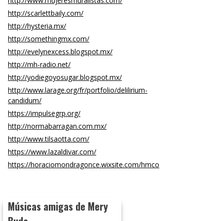
http://www.mujeresmuralistas.com/
http://scarlettbaily.com/
http://hysteria.mx/
http://somethingmx.com/
http://evelynexcess.blogspot.mx/
http://mh-radio.net/
http://yodiegoyosugar.blogspot.mx/
http://www.larage.org/fr/portfolio/delilirium-
candidum/
https://impulsegrp.org/
http://normabarragan.com.mx/
http://www.tilsaotta.com/
https://www.lazaldivar.com/
https://horaciomondragonce.wixsite.com/hmco
Músicas amigas de Mery