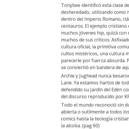
Tonybee identificó esta clase 
desheredado, utilizando como mo
dentro del Imperio Romano, clá
centauros. El ejemplo cristiano
muchos jóvenes hip, quizá con 
muchos de sus críticos. Asfixiado
cultura oficial, la primitiva co
cultos mistéricos, una cultura 
parecerle por fuerza absurda. P
se conviertió en bandera de aq
Archie y Jughead nunca besaron
Lane. Ya estamos hartos de tod
defendido su Jardín del Edén c
del discurso reproducido por K
Todo el mundo reconoció sin du
abierta o sutilmente a todos los
comics hasta la teología cristia
la alcoba. (pag 60)