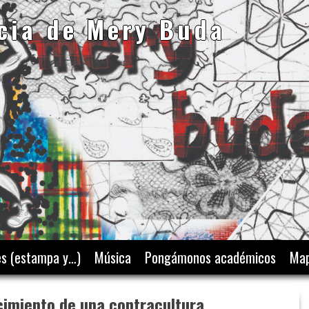
cia de Mery Buda
es (estampa y…)
Música
Pongámonos académicos
Map
cimiento de una contracultura