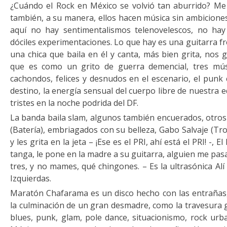
¿Cuándo el Rock en México se volvió tan aburrido? Me 
también, a su manera, ellos hacen música sin ambiciones
aquí no hay sentimentalismos telenovelescos, no hay
dóciles experimentaciones. Lo que hay es una guitarra fr
una chica que baila en él y canta, más bien grita, nos 
que es como un grito de guerra demencial, tres mús
cachondos, felices y desnudos en el escenario, el pun
destino, la energía sensual del cuerpo libre de nuestra e
tristes en la noche podrida del DF.
La banda baila slam, algunos también encuerados, otro
(Batería), embriagados con su belleza, Gabo Salvaje (Tr
y les grita en la jeta – ¡Ese es el PRI, ahí está el PRI! -,
tanga, le pone en la madre a su guitarra, alguien me pa
tres, y no mames, qué chingones. – Es la ultrasónica Alí
Izquierdas.
Maratón Chafarama es un disco hecho con las entrañas, 
la culminación de un gran desmadre, como la travesura g
blues, punk, glam, pole dance, situacionismo, rock urb