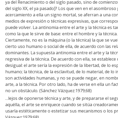
ya del Renacimiento o del siglo pasado, sino de comienzo
del siglo XX, el ya pasado]? Los que ven en el asombroso 
acercamiento a ella un signo mortal, se aferran a una con
medios de expresión o técnicas expresivas, que corresp
puede volver. La antinomia entre el arte y la técnica es 
como la que le sirve de base: entre el hombre y la técnica.
Ciertamente, no es la máquina (o la técnica) la que se vu
cierto uso humano o social de ella, de acuerdo con las re
dominantes. La supuesta antinomia entre el arte y la técn
regresiva de la técnica. De acuerdo con ella, se establec
desigual: el arte sería la expresión de la libertad, de lo e
humano; la técnica, de la esclavitud, de lo material, de lo
son actividades humanas, y no se puede negar, en nombre
arte, a la técnica. Por otro lado, ha de verse en ella un fa
no un obstáculo. (Sánchez Vázquez:1979;68)
…lejos de oponerse técnica y arte, y de prepararse el s
aquélla, el arte se enriquece cuando se sitúa creadoramen
usarla estéticamente o estetizar sus mecanismos o los p
Vázquez:1979;68)