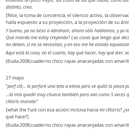
entiendo un poco mejor; las cosas de las que habla, cómo las 
distinto, creo.
[Nice, la toma de conciencia, el silencio activo, la obser
halla expuesto a su proyección, a la proyección de su án
Y bueno, ya no beso a abraham, ahora sólo hablamos, y yo lo
Qué mierda me estoy creyendo? Las cosas que tengo que decir
no deben, si no se necesitan, y en eso me he estado equivoca
Aquí está la cosa, en el cuarto, hay qué hacer, hay qué leer, v
(Buda:2008;cuaderno chico rayas anaranjadas con amarill
27 mayo
“
perf clit… le perforé una teta a elena pero se quitó la pieza
…la mía quedó muy chueca también pero van como 5 veces que
clítoris morado”
[what the fuck con esa acción incisiva hacia mi clítoris? ¿
qué hace?]
(Buda:2008;cuaderno chico rayas anaranjadas con amarill