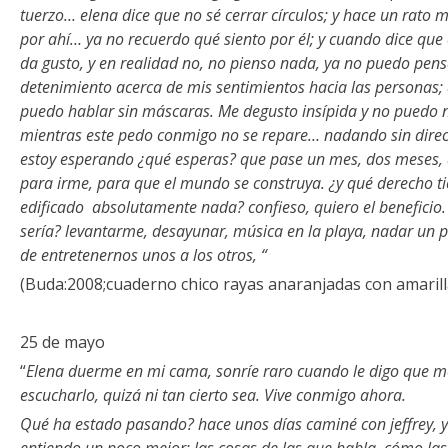
tuerzo… elena dice que no sé cerrar círculos; y hace un rato
por ahí… ya no recuerdo qué siento por él; y cuando dice que 
da gusto, y en realidad no, no pienso nada, ya no puedo pe
detenimiento acerca de mis sentimientos hacia las personas;
puedo hablar sin máscaras. Me degusto insípida y no puedo ni
mientras este pedo conmigo no se repare… nadando sin direc
estoy esperando ¿qué esperas? que pase un mes, dos meses, 
para irme, para que el mundo se construya. ¿y qué derecho t
edificado absolutamente nada? confieso, quiero el beneficio.
sería? levantarme, desayunar, música en la playa, nadar un poc
de entretenernos unos a los otros, “
(Buda:2008;cuaderno chico rayas anaranjadas con amarill
25 de mayo
“
Elena duerme en mi cama, sonríe raro cuando le digo que me
escucharlo, quizá ni tan cierto sea. Vive conmigo ahora.
Qué ha estado pasando? hace unos días caminé con jeffrey, 