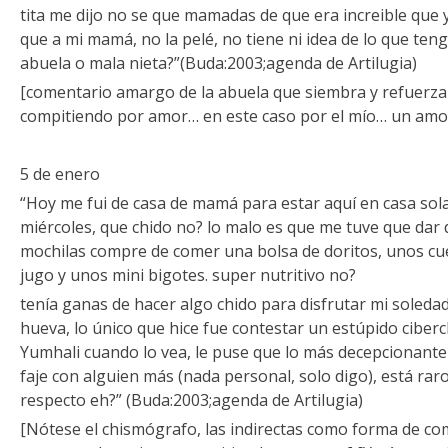
tita me dijo no se que mamadas de que era increible que 
que a mi mamá, no la pelé, no tiene ni idea de lo que teng
abuela o mala nieta?”(Buda:2003;agenda de Artilugia)
[comentario amargo de la abuela que siembra y refuerza 
compitiendo por amor… en este caso por el mío… un amor
5 de enero
“Hoy me fui de casa de mamá para estar aquí en casa sol
miércoles, que chido no? lo malo es que me tuve que dar 
mochilas compre de comer una bolsa de doritos, unos cue
jugo y unos mini bigotes. super nutritivo no?
tenía ganas de hacer algo chido para disfrutar mi soled
hueva, lo único que hice fue contestar un estúpido cibe
Yumhali cuando lo vea, le puse que lo más decepcionante 
faje con alguien más (nada personal, solo digo), está raro
respecto eh?” (Buda:2003;agenda de Artilugia)
[Nótese el chismógrafo, las indirectas como forma de co