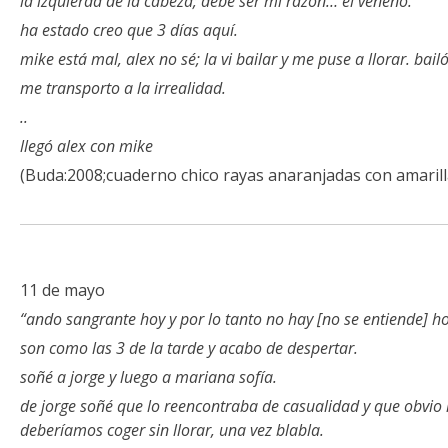
la izquierda de la cabeza; debe ser mi razón… el veneno.
ha estado creo que 3 días aquí.
mike está mal, alex no sé; la vi bailar y me puse a llorar. bai
me transporto a la irrealidad.
..
llegó alex con mike
(Buda:2008;cuaderno chico rayas anaranjadas con amarill
11 de mayo
“ando sangrante hoy y por lo tanto no hay [no se entiende] h
son como las 3 de la tarde y acabo de despertar.
soñé a jorge y luego a mariana sofía.
de jorge soñé que lo reencontraba de casualidad y que obvio
deberíamos coger sin llorar, una vez blabla.