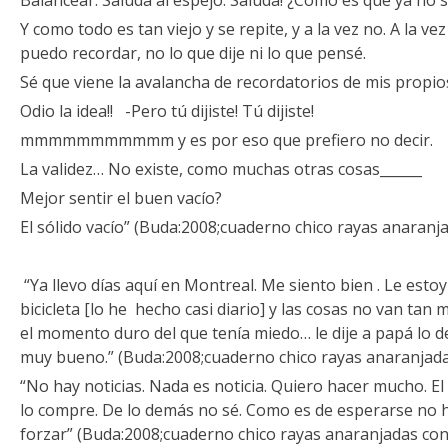
Balancear. Saluda al espejo. Saluda! ¿Cómo es que ya no 
Y como todo es tan viejo y se repite, y a la vez no. A la v
puedo recordar, no lo que dije ni lo que pensé.
Sé que viene la avalancha de recordatorios de mis propi
Odio la idea!! -Pero tú dijiste! Tú dijiste!
mmmmmmmmmmm y es por eso que prefiero no decir.
La validez… No existe, como muchas otras cosas______
Mejor sentir el buen vacío?
El sólido vacío” (Buda:2008;cuaderno chico rayas anaranja
“Ya llevo días aquí en Montreal. Me siento bien . Le esto
bicicleta [lo he hecho casi diario] y las cosas no van tan 
el momento duro del que tenía miedo… le dije a papá lo de
muy bueno.” (Buda:2008;cuaderno chico rayas anaranjada
“No hay noticias. Nada es noticia. Quiero hacer mucho. E
lo compre. De lo demás no sé. Como es de esperarse no
forzar” (Buda:2008;cuaderno chico rayas anaranjadas con