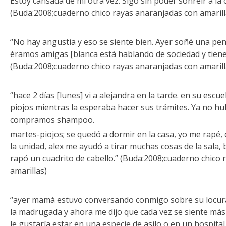
Estoy cansada de mí otra vez. Sigo sin poder sonreir a la 
(Buda:2008;cuaderno chico rayas anaranjadas con amarill
“No hay angustia y eso se siente bien. Ayer soñé una pen
éramos amigas [blanca está hablando de sociedad y tiene 
(Buda:2008;cuaderno chico rayas anaranjadas con amarill
“hace 2 días [lunes] vi a alejandra en la tarde. en su escu
piojos mientras la esperaba hacer sus trámites. Ya no 
compramos shampoo.
martes-piojos; se quedó a dormir en la casa, yo me rapé
la unidad, alex me ayudó a tirar muchas cosas de la sala, ba
rapó un cuadrito de cabello.” (Buda:2008;cuaderno chico
amarillas)
“ayer mamá estuvo conversando conmigo sobre su locura
la madrugada y ahora me dijo que cada vez se siente más 
le gustaría estar en una especie de asilo o en un hospital