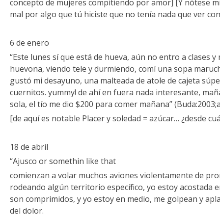
concepto de mujeres compitiendo por amor] [Y nótese mi
mal por algo que tú hiciste que no tenía nada que ver co
6 de enero
“Este lunes sí que está de hueva, aún no entro a clases y
huevona, viendo tele y durmiendo, comí una sopa maruch
gustó mi desayuno, una malteada de atole de cajeta súpe
cuernitos. yummy! de ahí en fuera nada interesante, maña
sola, el tío me dio $200 para comer mañana” (Buda:2003;a
[de aquí es notable Placer y soledad = azúcar… ¿desde cu
18 de abril
“Ajusco or somethin like that
comienzan a volar muchos aviones violentamente de pro
rodeando algún territorio específico, yo estoy acostada 
son comprimidos, y yo estoy en medio, me golpean y apl
del dolor.