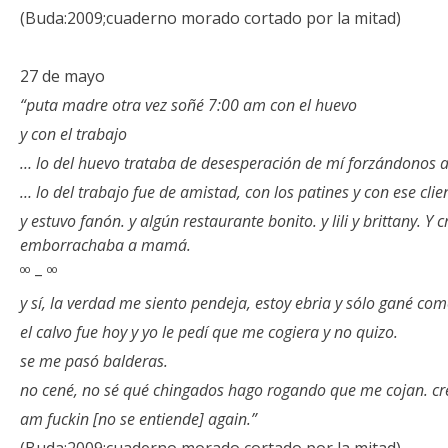
(Buda:2009;cuaderno morado cortado por la mitad)
27 de mayo
“puta madre otra vez soñé 7:00 am con el huevo
y con el trabajo
… lo del huevo trataba de desesperación de mí forzándonos a
… lo del trabajo fue de amistad, con los patines y con ese cli
y estuvo fanón. y algún restaurante bonito. y lili y brittany. Y
emborrachaba a mamá.
ºº – ºº
y sí, la verdad me siento pendeja, estoy ebria y sólo gané co
el calvo fue hoy y yo le pedí que me cogiera y no quizo.
se me pasó balderas.
no cené, no sé qué chingados hago rogando que me cojan. cre
am fuckin [no se entiende] again.”