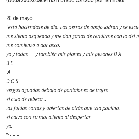
(Buda:2009;cuaderno morado cortado por la mitad)
28 de mayo
“está haciéndose de día. Los perros de abajo ladran y se esc
me siento asqueada y me dan ganas de rendirme con lo del m
me comienzo a dar asco.
yo y todas y también mis planes y mis pezones B A
B E
A
D O S
vergas aguadas debajo de pantalones de trajes
el culo de rebeca…
las faldas cortas y abiertas de atrás que usa paulina.
el calvo con su mal aliento al despertar
yo.
ºº- – –