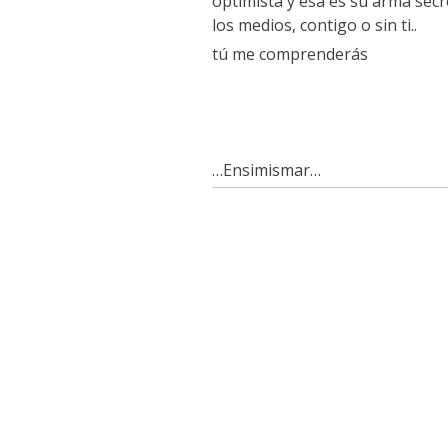
optimista y esa es su arma se
los medios, contigo o sin ti..
tú me comprenderás
…Ensimismar…