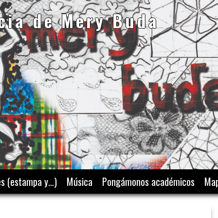
cia de Mery Buda
es (estampa y…)
Música
Pongámonos académicos
Map