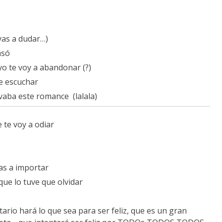
ayas a dudar…)
asó
yo te voy a abandonar (?)
pe escuchar
vaba este romance (lalala)
 te voy a odiar
as a importar
ue lo tuve que olvidar
ario hará lo que sea para ser feliz, que es un gran