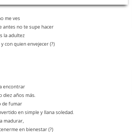
no me ves
e antes no te supe hacer
 la adultez
y con quien envejecer (?)
a encontrar
o diez años más.
o de fumar
vertido en simple y llana soledad.
 a madurar,
tenerme en bienestar (?)