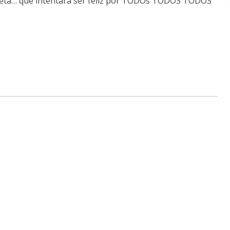
creta… que intentará ser feliz por TODOs TODOS TODOS