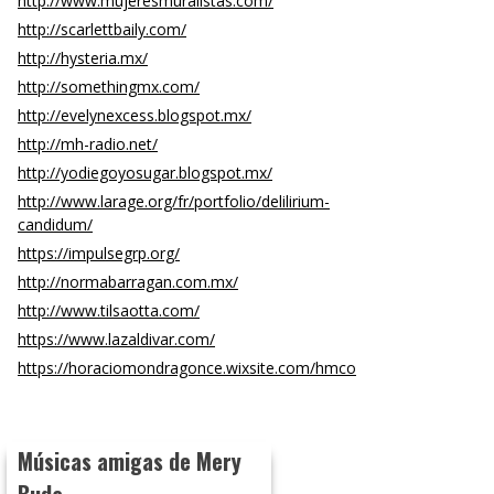
http://www.mujeresmuralistas.com/
http://scarlettbaily.com/
http://hysteria.mx/
http://somethingmx.com/
http://evelynexcess.blogspot.mx/
http://mh-radio.net/
http://yodiegoyosugar.blogspot.mx/
http://www.larage.org/fr/portfolio/delilirium-
candidum/
https://impulsegrp.org/
http://normabarragan.com.mx/
http://www.tilsaotta.com/
https://www.lazaldivar.com/
https://horaciomondragonce.wixsite.com/hmco
Músicas amigas de Mery