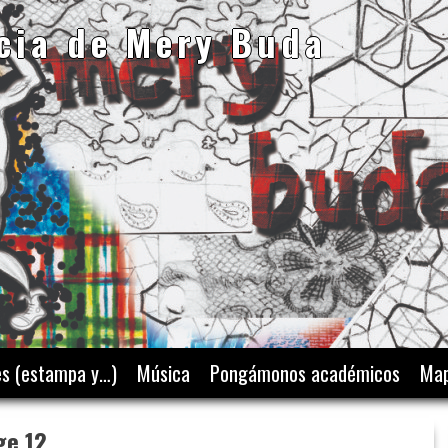
cia de Mery Buda
es (estampa y…)
Música
Pongámonos académicos
Map
ge 12