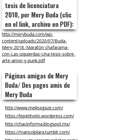
tesis de licenciatura
2018, por Mery Buda (clic
en el link, archivo en PDF):
http://merybuda.com/wp-
content/uploads/2020/07/Buda-
Mery-2018.-Maratón-chafarama-
con-Las-izquierdas-Una-tesis-sobre-
arte-amor-y-punk.pdf
Páginas amigas de Mery
Buda/ Des pages amis de
Mery Buda
http://www.melinagaze.com/
https://lepetitvelo.wordpress.com/
http://chacinforma.blogspot.mx/
https://marisolplara.tumblr.com/