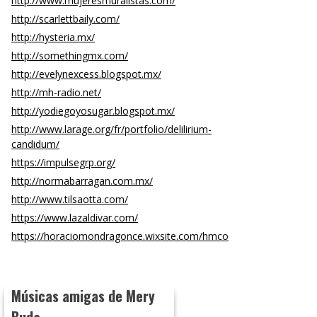
http://www.mujeresmuralistas.com/
http://scarlettbaily.com/
http://hysteria.mx/
http://somethingmx.com/
http://evelynexcess.blogspot.mx/
http://mh-radio.net/
http://yodiegoyosugar.blogspot.mx/
http://www.larage.org/fr/portfolio/delilirium-
candidum/
https://impulsegrp.org/
http://normabarragan.com.mx/
http://www.tilsaotta.com/
https://www.lazaldivar.com/
https://horaciomondragonce.wixsite.com/hmco
Músicas amigas de Mery