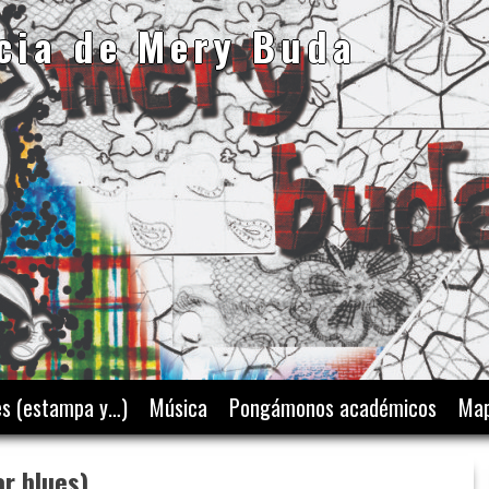
cia de Mery Buda
es (estampa y…)
Música
Pongámonos académicos
Map
ar blues)