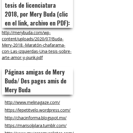
tesis de licenciatura
2018, por Mery Buda (clic
en el link, archivo en PDF):
http://merybuda.com/wp-
content/uploads/2020/07/Buda-
Mery-2018.-Maratón-chafarama-
con-Las-izquierdas-Una-tesis-sobre-
arte-amor-y-punk.pdf
Páginas amigas de Mery
Buda/ Des pages amis de
Mery Buda
http://www.melinagaze.com/
https://lepetitvelo.wordpress.com/
http://chacinforma.blogspot.mx/
https://marisolplara.tumblr.com/