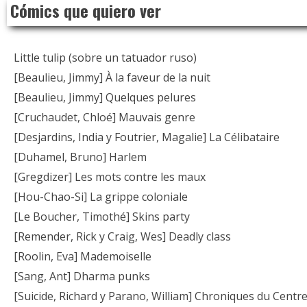
Cómics que quiero ver
to
content
Little tulip (sobre un tatuador ruso)
[Beaulieu, Jimmy] À la faveur de la nuit
[Beaulieu, Jimmy] Quelques pelures
[Cruchaudet, Chloé] Mauvais genre
[Desjardins, India y Foutrier, Magalie] La Célibataire
[Duhamel, Bruno] Harlem
[Gregdizer] Les mots contre les maux
[Hou-Chao-Si] La grippe coloniale
[Le Boucher, Timothé] Skins party
[Remender, Rick y Craig, Wes] Deadly class
[Roolin, Eva] Mademoiselle
[Sang, Ant] Dharma punks
[Suicide, Richard y Parano, William] Chroniques du Centr