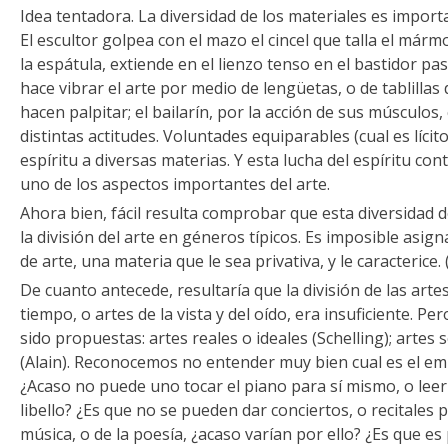
Idea tentadora. La diversidad de los materiales es importa
El escultor golpea con el mazo el cincel que talla el mármol
la espátula, extiende en el lienzo tenso en el bastidor pa
hace vibrar el arte por medio de lengüetas, o de tablilla
hacen palpitar; el bailarín, por la acción de sus músculo
distintas actitudes. Voluntades equiparables (cual es líci
espíritu a diversas materias. Y esta lucha del espíritu con
uno de los aspectos importantes del arte.
Ahora bien, fácil resulta comprobar que esta diversidad d
la división del arte en géneros típicos. Es imposible asig
de arte, una materia que le sea privativa, y le caracterice.
De cuanto antecede, resultaría que la división de las artes
tiempo, o artes de la vista y del oído, era insuficiente. 
sido propuestas: artes reales o ideales (Schelling); artes s
(Alain). Reconocemos no entender muy bien cual es el empl
¿Acaso no puede uno tocar el piano para sí mismo, o lee
libello? ¿Es que no se pueden dar conciertos, o recitales p
música, o de la poesía, ¿acaso varían por ello? ¿Es que e