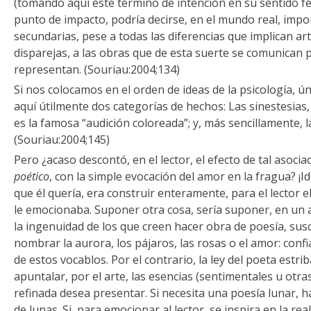
(tomando aquí este término de intención en su sentido 
punto de impacto, podría decirse, en el mundo real, impo
secundarias, pese a todas las diferencias que implican arte
disparejas, a las obras que de esta suerte se comunican 
representan. (Souriau:2004;134)
Si nos colocamos en el orden de ideas de la psicología,
aquí útilmente dos categorías de hechos: Las sinestesias,
es la famosa “audición coloreada”; y, más sencillamente, l
(Souriau:2004;145)
Pero ¿acaso descontó, en el lector, el efecto de tal asocia
poético
, con la simple evocación del amor en la fragua? ¡Ide
que él quería, era construir enteramente, para el lector 
le emocionaba. Suponer otra cosa, sería suponer, en un a
la ingenuidad de los que creen hacer obra de poesía, susci
nombrar la aurora, los pájaros, las rosas o el amor: con
de estos vocablos. Por el contrario, la ley del poeta estrib
apuntalar, por el arte, las esencias (sentimentales u otra
refinada desea presentar. Si necesita una poesía lunar, 
de lunas. Si, para emocionar al lector, se inspira en la r