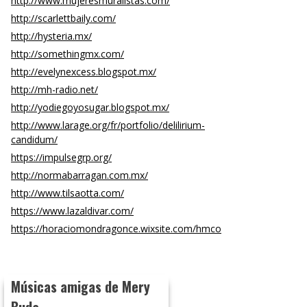
http://www.mujeresmuralistas.com/
http://scarlettbaily.com/
http://hysteria.mx/
http://somethingmx.com/
http://evelynexcess.blogspot.mx/
http://mh-radio.net/
http://yodiegoyosugar.blogspot.mx/
http://www.larage.org/fr/portfolio/delilirium-
candidum/
https://impulsegrp.org/
http://normabarragan.com.mx/
http://www.tilsaotta.com/
https://www.lazaldivar.com/
https://horaciomondragonce.wixsite.com/hmco
Músicas amigas de Mery