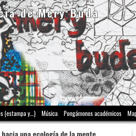
cia de Mery Buda
es (estampa y…)
Música
Pongámonos académicos
Map
 hacia una ecología de la mente