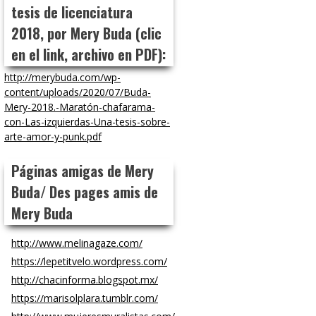
tesis de licenciatura
2018, por Mery Buda (clic
en el link, archivo en PDF):
http://merybuda.com/wp-
content/uploads/2020/07/Buda-
Mery-2018.-Maratón-chafarama-
con-Las-izquierdas-Una-tesis-sobre-
arte-amor-y-punk.pdf
Páginas amigas de Mery
Buda/ Des pages amis de
Mery Buda
http://www.melinagaze.com/
https://lepetitvelo.wordpress.com/
http://chacinforma.blogspot.mx/
https://marisolplara.tumblr.com/