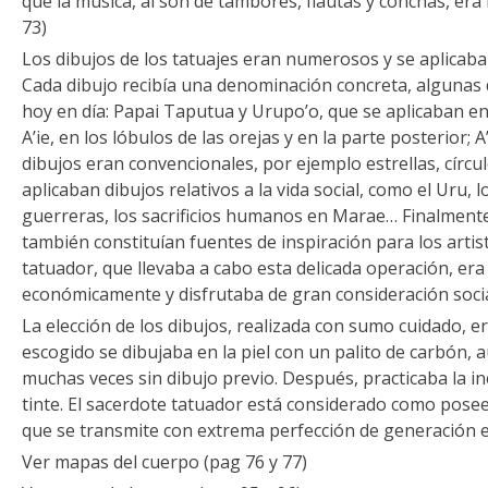
que la música, al son de tambores, flautas y conchas, era 
73)
Los dibujos de los tatuajes eran numerosos y se aplicaban
Cada dibujo recibía una denominación concreta, algunas 
hoy en día: Papai Taputua y Urupo’o, que se aplicaban en 
A’ie, en los lóbulos de las orejas y en la parte posterior; A
dibujos eran convencionales, por ejemplo estrellas, círcu
aplicaban dibujos relativos a la vida social, como el Uru, 
guerreras, los sacrificios humanos en Marae… Finalmente
también constituían fuentes de inspiración para los artist
tatuador, que llevaba a cabo esta delicada operación, e
económicamente y disfrutaba de gran consideración socia
La elección de los dibujos, realizada con sumo cuidado, e
escogido se dibujaba en la piel con un palito de carbón, 
muchas veces sin dibujo previo. Después, practicaba la inc
tinte. El sacerdote tatuador está considerado como posee
que se transmite con extrema perfección de generación 
Ver mapas del cuerpo (pag 76 y 77)