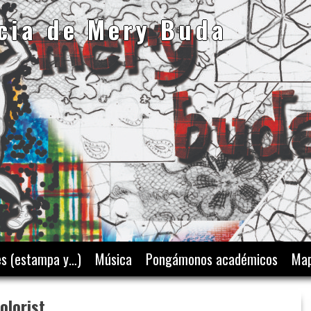
cia de Mery Buda
es (estampa y…)
Música
Pongámonos académicos
Map
olorist