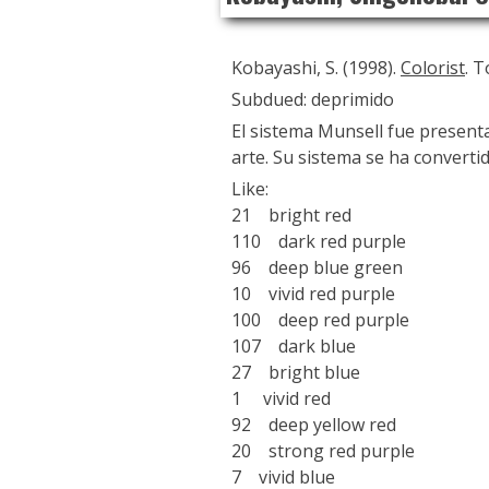
Kobayashi, S. (1998).
Colorist
. 
Subdued: deprimido
El sistema Munsell fue present
arte. Su sistema se ha convertid
Like:
21 bright red
110 dark red purple
96 deep blue green
10 vivid red purple
100 deep red purple
107 dark blue
27 bright blue
1 vivid red
92 deep yellow red
20 strong red purple
7 vivid blue