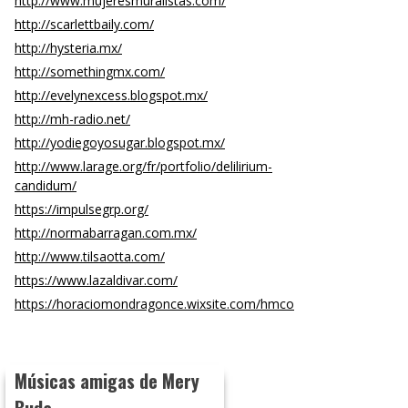
http://www.mujeresmuralistas.com/
http://scarlettbaily.com/
http://hysteria.mx/
http://somethingmx.com/
http://evelynexcess.blogspot.mx/
http://mh-radio.net/
http://yodiegoyosugar.blogspot.mx/
http://www.larage.org/fr/portfolio/delilirium-
candidum/
https://impulsegrp.org/
http://normabarragan.com.mx/
http://www.tilsaotta.com/
https://www.lazaldivar.com/
https://horaciomondragonce.wixsite.com/hmco
Músicas amigas de Mery