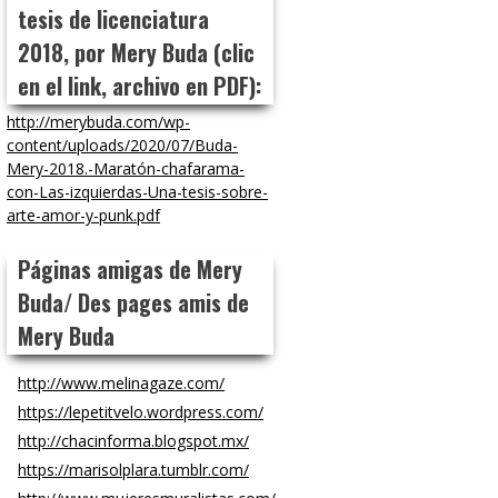
tesis de licenciatura
2018, por Mery Buda (clic
en el link, archivo en PDF):
http://merybuda.com/wp-
content/uploads/2020/07/Buda-
Mery-2018.-Maratón-chafarama-
con-Las-izquierdas-Una-tesis-sobre-
arte-amor-y-punk.pdf
Páginas amigas de Mery
Buda/ Des pages amis de
Mery Buda
http://www.melinagaze.com/
https://lepetitvelo.wordpress.com/
http://chacinforma.blogspot.mx/
https://marisolplara.tumblr.com/