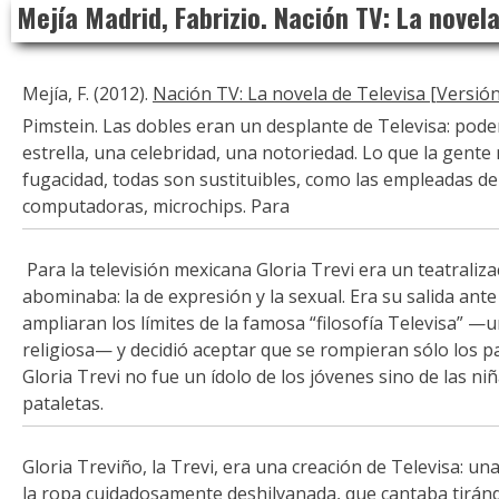
Mejía Madrid, Fabrizio. Nación TV: La novela
to
content
Mejía, F. (2012).
Nación TV: La novela de Televisa [Versión 
Pimstein. Las dobles eran un desplante de Televisa: pod
estrella, una celebridad, una notoriedad. Lo que la gente 
fugacidad, todas son sustituibles, como las empleadas d
computadoras, microchips. Para
Para la televisión mexicana Gloria Trevi era un teatraliza
abominaba: la de expresión y la sexual. Era su salida ant
ampliaran los límites de la famosa “filosofía Televisa” —u
religiosa— y decidió aceptar que se rompieran sólo los 
Gloria Trevi no fue un ídolo de los jóvenes sino de las niñ
pataletas.
Gloria Treviño, la Trevi, era una creación de Televisa: una
la ropa cuidadosamente deshilvanada, que cantaba tirándo