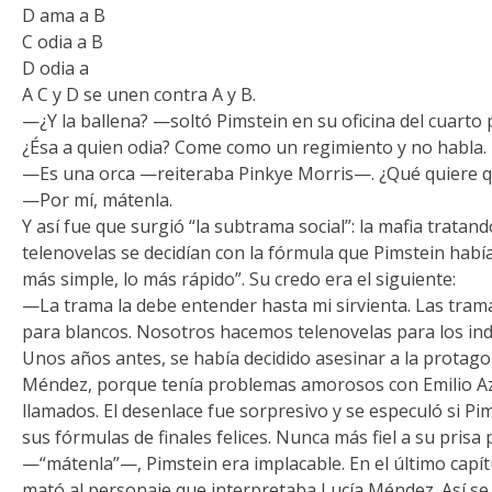
D ama a B
C odia a B
D odia a
A C y D se unen contra A y B.
—¿Y la ballena? —soltó Pimstein en su oficina del cuarto
¿Ésa a quien odia? Come como un regimiento y no habla.
—Es una orca —reiteraba Pinkye Morris—. ¿Qué quiere
—Por mí, mátenla.
Y así fue que surgió “la subtrama social”: la mafia tratand
telenovelas se decidían con la fórmula que Pimstein había
más simple, lo más rápido”. Su credo era el siguiente:
—La trama la debe entender hasta mi sirvienta. Las trama
para blancos. Nosotros hacemos telenovelas para los ind
Unos años antes, se había decidido asesinar a la protago
Méndez, porque tenía problemas amorosos con Emilio Azc
llamados. El desenlace fue sorpresivo y se especuló si Pi
sus fórmulas de finales felices. Nunca más fiel a su prisa 
—“mátenla”—, Pimstein era implacable. En el último capít
mató al personaje que interpretaba Lucía Méndez. Así se r