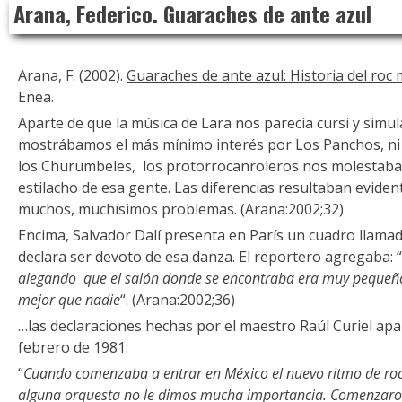
Arana, Federico. Guaraches de ante azul
to
content
Arana, F. (2002).
Guaraches de ante azul: Historia del roc
Enea.
Aparte de que la música de Lara nos parecía cursi y sim
mostrábamos el más mínimo interés por Los Panchos, ni
los Churumbeles, los protorrocanroleros nos molestaba 
estilacho de esa gente. Las diferencias resultaban evide
muchos, muchísimos problemas. (Arana:2002;32)
Encima, Salvador Dalí presenta en París un cuadro llamad
declara ser devoto de esa danza. El reportero agregaba: 
alegando que el salón donde se encontraba era muy pequeño
mejor que nadie
“. (Arana:2002;36)
…las declaraciones hechas por el maestro Raúl Curiel apar
febrero de 1981:
“
Cuando comenzaba a entrar en México el nuevo ritmo de roc
alguna orquesta no le dimos mucha importancia. Comenzaron