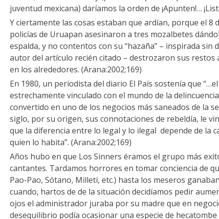
juventud mexicana) daríamos la orden de ¡Apunten!… ¡List
Y ciertamente las cosas estaban que ardían, porque el 8
policías de Uruapan asesinaron a tres mozalbetes dándol
espalda, y no contentos con su “hazaña” – inspirada sin
autor del artículo recién citado – destrozaron sus restos
en los alrededores. (Arana:2002;169)
En 1980, un periodista del diario El País sostenía que “…e
estrechamente vinculado con el mundo de la delincuencia 
convertido en uno de los negocios más saneados de la s
siglo, por su origen, sus connotaciones de rebeldía, le 
que la diferencia entre lo legal y lo ilegal depende de la 
quien lo habita”. (Arana:2002;169)
Años hubo en que Los Sinners éramos el grupo más exitos
cantantes. Tardamos horrores en tomar conciencia de qu
Pao-Pao, Sótano, Milleti, etc.) hasta los meseros ganab
cuando, hartos de de la situación decidíamos pedir aumen
ojos el administrador juraba por su madre que en negoci
desequilibrio podía ocasionar una especie de hecatombe 