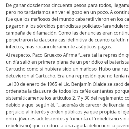
De ganar doscientos cincuenta pesos para todos, llegamos
pero no tardaríamos en ver el gozo en un pozo. A cont
fue que los mafiosos del mundo cabaretil vieron en los c
pagaron a los sórdidos periodistas policiaco-farandulero
campaña de difamación. Como las denuncias eran continu
perpetraron la clausura casi definitiva de cuanto cafetín 
infectos, mas rocanroleramente asépticos pagos.
Al respecto, Paco Gruexxo Afirma “…era tal la represión 
un día salió en primera plana de un periódico el baterista
Cartucho como si hubiera sido un mafioso. Hubo una razzi
detuvieron al Cartucho. Era una represión que no tenía r
…el 30 de enero de 1965 el Lic. Benjamín Olalde se sacó d
ordenaba la clausura de todos los cafés cantantes porqu
sistemáticamente los artículos 2, 7 y 30 del reglamento co
debido a que, según él, “…además de carecer de licencia, 
perjuicio al interés y orden públicos ya que propicia el ejer
entre jóvenes adolescentes y fomenta el ‘rebeldismo sin ca
rebeldismo) que conduce a una aguda delincuencia juveni