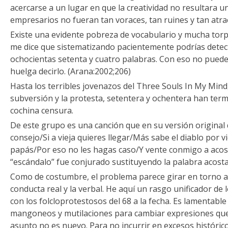
acercarse a un lugar en que la creatividad no resultara u
empresarios no fueran tan voraces, tan ruines y tan atra
Existe una evidente pobreza de vocabulario y mucha torp
me dice que sistematizando pacientemente podrías dete
ochocientas setenta y cuatro palabras. Con eso no puede
huelga decirlo. (Arana:2002;206)
Hasta los terribles jovenazos del Three Souls In My Min
subversión y la protesta, setentera y ochentera han ter
cochina censura.
De este grupo es una canción que en su versión original 
consejo/Si a vieja quieres llegar/Más sabe el diablo por v
papás/Por eso no les hagas caso/Y vente conmigo a acosta
“escándalo” fue conjurado sustituyendo la palabra acostar
Como de costumbre, el problema parece girar en torno a l
conducta real y la verbal. He aquí un rasgo unificador de
con los folcloprotestosos del 68 a la fecha. Es lamentable
mangoneos y mutilaciones para cambiar expresiones que d
asunto no es nuevo. Para no incurrir en excesos históric