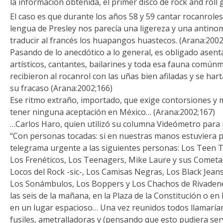
la información obtenida, el primer disco de rock and roll
El caso es que durante los años 58 y 59 cantar rocanroles
lengua de Presley nos parecía una ligereza y una antin
traducir al francés los huapangos huastecos. (Arana:2002
Pasando de lo anecdótico a lo general, es obligado asent
artísticos, cantantes, bailarines y toda esa fauna comúnm
recibieron al rocanrol con las uñas bien afiladas y se har
su fracaso (Arana:2002;166)
Ese ritmo extraño, importado, que exige contorsiones y 
tener ninguna aceptación en México… (Arana:2002;167)
…Carlos Haro, quien utilizó su columna Videómetro para pu
“Con personas tocadas: si en nuestras manos estuviera 
telegrama urgente a las siguientes personas: Los Teen T
Los Frenéticos, Los Teenagers, Mike Laure y sus Cometa
Locos del Rock -sic-, Los Camisas Negras, Los Black Jean
Los Sonámbulos, Los Boppers y Los Chachos de Rivadeney
las seis de la mañana, en la Plaza de la Constitución o en l
en un lugar espacioso… Una vez reunidos todos llamarí
fusiles, ametralladoras y (pensando que esto pudiera ser