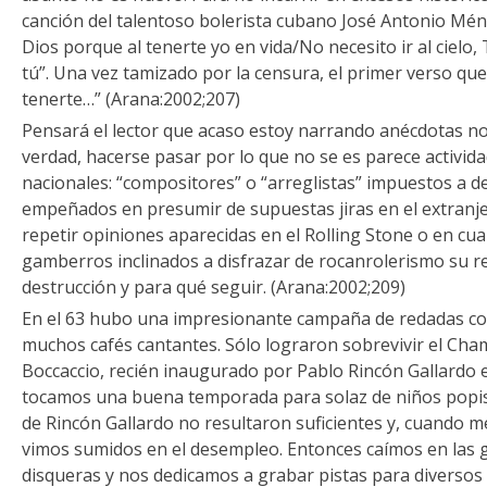
canción del talentoso bolerista cubano José Antonio Mén
Dios porque al tenerte yo en vida/No necesito ir al cielo, 
tú”. Una vez tamizado por la censura, el primer verso qu
tenerte…” (Arana:2002;207)
Pensará el lector que acaso estoy narrando anécdotas no
verdad, hacerse pasar por lo que no se es parece activida
nacionales: “compositores” o “arreglistas” impuestos a 
empeñados en presumir de supuestas jiras en el extranjer
repetir opiniones aparecidas en el Rolling Stone o en cual
gamberros inclinados a disfrazar de rocanrolerismo su r
destrucción y para qué seguir. (Arana:2002;209)
En el 63 hubo una impresionante campaña de redadas co
muchos cafés cantantes. Sólo lograron sobrevivir el Cham
Boccaccio, recién inaugurado por Pablo Rincón Gallardo
tocamos una buena temporada para solaz de niños popis d
de Rincón Gallardo no resultaron suficientes y, cuando
vimos sumidos en el desempleo. Entonces caímos en las 
disqueras y nos dedicamos a grabar pistas para diversos 