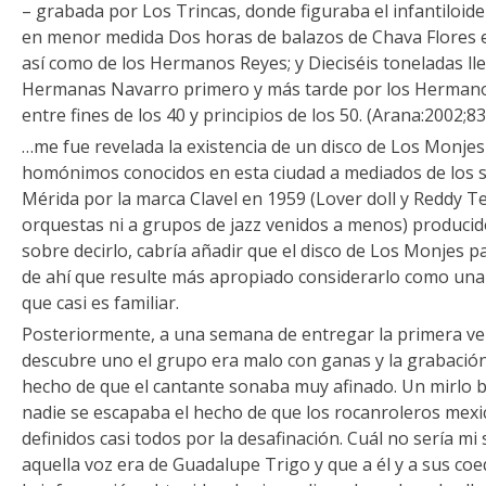
– grabada por Los Trincas, donde figuraba el infantiloid
en menor medida Dos horas de balazos de Chava Flores e
así como de los Hermanos Reyes; y Dieciséis toneladas lle
Hermanas Navarro primero y más tarde por los Hermano
entre fines de los 40 y principios de los 50. (Arana:2002;83
…me fue revelada la existencia de un disco de Los Monjes
homónimos conocidos en esta ciudad a mediados de los s
Mérida por la marca Clavel en 1959 (Lover doll y Reddy T
orquestas ni a grupos de jazz venidos a menos) produci
sobre decirlo, cabría añadir que el disco de Los Monjes 
de ahí que resulte más apropiado considerarlo como un
que casi es familiar.
Posteriormente, a una semana de entregar la primera vers
descubre uno el grupo era malo con ganas y la grabación 
hecho de que el cantante sonaba muy afinado. Un mirlo b
nadie se escapaba el hecho de que los rocanroleros mexi
definidos casi todos por la desafinación. Cuál no sería m
aquella voz era de Guadalupe Trigo y que a él y a sus c