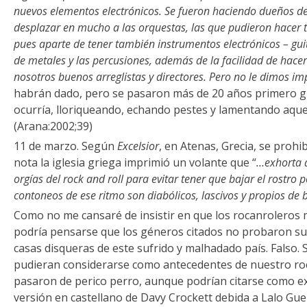
nuevos elementos electrónicos. Se fueron haciendo dueños de
desplazar en mucho a las orquestas, las que pudieron hacer
pues aparte de tener también instrumentos electrónicos – guit
de metales y las percusiones, además de la facilidad de hac
nosotros buenos arreglistas y directores. Pero no le dimos im
habrán dado, pero se pasaron más de 20 años primero g
ocurría, lloriqueando, echando pestes y lamentando aquel
(Arana:2002;39)
11 de marzo. Según
Excelsior
, en Atenas, Grecia, se prohib
nota la iglesia griega imprimió un volante que “
…exhorta 
orgías del rock and roll para evitar tener que bajar el rostro
contoneos de ese ritmo son diabólicos, lascivos y propios de
Como no me cansaré de insistir en que los rocanroleros 
podría pensarse que los géneros citados no probaron sue
casas disqueras de este sufrido y malhadado país. Falso.
pudieran considerarse como antecedentes de nuestro ro
pasaron de perico perro, aunque podrían citarse como e
versión en castellano de Davy Crockett debida a Lalo Gu