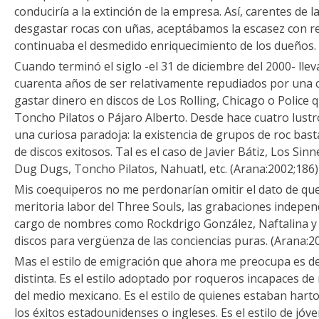
conduciría a la extinción de la empresa. Así, carentes de 
desgastar rocas con uñas, aceptábamos la escasez con r
continuaba el desmedido enriquecimiento de los dueños. 
Cuando terminó el siglo -el 31 de diciembre del 2000- ll
cuarenta años de ser relativamente repudiados por una c
gastar dinero en discos de Los Rolling, Chicago o Police 
Toncho Pilatos o Pájaro Alberto. Desde hace cuatro lust
una curiosa paradoja: la existencia de grupos de roc bas
de discos exitosos. Tal es el caso de Javier Bátiz, Los Sin
Dug Dugs, Toncho Pilatos, Nahuatl, etc. (Arana:2002;186)
Mis coequiperos no me perdonarían omitir el dato de que
meritoria labor del Three Souls, las grabaciones indepe
cargo de nombres como Rockdrigo González, Naftalina y 
discos para vergüenza de las conciencias puras. (Arana:2
Mas el estilo de emigración que ahora me preocupa es 
distinta. Es el estilo adoptado por roqueros incapaces de
del medio mexicano. Es el estilo de quienes estaban harto
los éxitos estadounidenses o ingleses. Es el estilo de jó