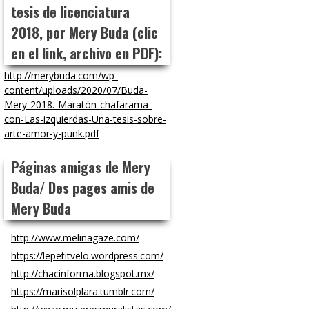
tesis de licenciatura
2018, por Mery Buda (clic
en el link, archivo en PDF):
http://merybuda.com/wp-
content/uploads/2020/07/Buda-
Mery-2018.-Maratón-chafarama-
con-Las-izquierdas-Una-tesis-sobre-
arte-amor-y-punk.pdf
Páginas amigas de Mery
Buda/ Des pages amis de
Mery Buda
http://www.melinagaze.com/
https://lepetitvelo.wordpress.com/
http://chacinforma.blogspot.mx/
https://marisolplara.tumblr.com/