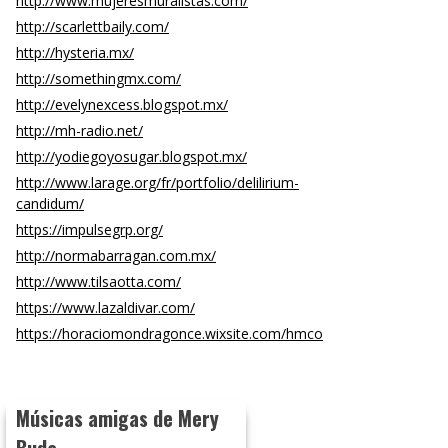
http://www.mujeresmuralistas.com/
http://scarlettbaily.com/
http://hysteria.mx/
http://somethingmx.com/
http://evelynexcess.blogspot.mx/
http://mh-radio.net/
http://yodiegoyosugar.blogspot.mx/
http://www.larage.org/fr/portfolio/delilirium-
candidum/
https://impulsegrp.org/
http://normabarragan.com.mx/
http://www.tilsaotta.com/
https://www.lazaldivar.com/
https://horaciomondragonce.wixsite.com/hmco
Músicas amigas de Mery