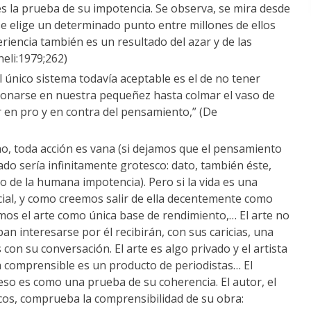
 es la prueba de su impotencia. Se observa, se mira desde
se elige un determinado punto entre millones de ellos
riencia también es un resultado del azar y de las
heli:1979;262)
l único sistema todavía aceptable es el de no tener
ionarse en nuestra pequeñez hasta colmar el vaso de
r en pro y en contra del pensamiento,” (De
no, toda acción es vana (si dejamos que el pensamiento
do sería infinitamente grotesco: dato, también éste,
 de la humana impotencia). Pero si la vida es una
nicial, y como creemos salir de ella decentemente como
os el arte como única base de rendimiento,… El arte no
pan interesarse por él recibirán, con sus caricias, una
con su conversación. El arte es algo privado y el artista
a comprensible es un producto de periodistas… El
a: eso es como una prueba de su coherencia. El autor, el
icos, comprueba la comprensibilidad de su obra: