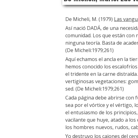
De Micheli, M. (1979)
Las vangua
Así nació DADÁ, de una necesid
comunidad. Los que están con 
ninguna teoría. Basta de academ
(De Micheli:1979;261)
Aquí echamos el ancla en la ti
hemos conocido los escalofríos
el tridente en la carne distraí
vertiginosas vegetaciones: gom
sed. (De Micheli:1979;261)
Cada página debe abrirse con f
sea por el vórtice y el vértigo,
el entusiasmo de los principios
vacilante que huye, atado a los 
los hombres nuevos, rudos, cab
Yo destruyo los cajones del cer