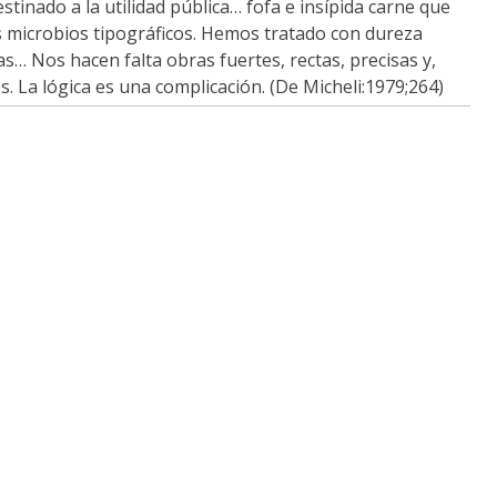
stinado a la utilidad pública… fofa e insípida carne que
os microbios tipográficos. Hemos tratado con dureza
as… Nos hacen falta obras fuertes, rectas, precisas y,
 La lógica es una complicación. (De Micheli:1979;264)