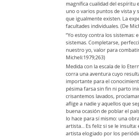
magnífica cualidad del espíritu
uno o varios puntos de vista y 
que igualmente existen. La expe
facultades individuales. (De Mic
“Yo estoy contra los sistemas: e
sistemas. Completarse, perfecc
nuestro yo, valor para combati
Micheli:1979;263)
Medida con la escala de lo Eter
corra una aventura cuyo resulta
importante para el conocimiento
pésima farsa sin fin ni parto i
crisantemos lavados, proclamam
aflige a nadie y aquellos que se
buena ocasión de poblar el país 
lo hace para sí mismo: una obr
artista… Es feliz si se le insult
artista elogiado por los periód