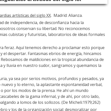
rdias artísticas del siglo XX
. Madrid: Alianza.
ad de independencia, de desconfianza hacia la
nosotros conservan su libertad. No reconocemos
ias cubistas y futuristas, laboratorios de ideas formales
erra feraz. Aquí tenemos derecho a proclamar esto porque
 y el despertar. Fantasmas ebrios de energía, hincamos
da. Rebosamos de maldiciones en la tropical abundancia de
a y lluvia en nuestro sudor, sangramos y quemamos la
uria, ya sea por serios motivos, profundos y pesados, ya
 lo nuevo y lo eterno, la aplastante espontaneidad verbal,
, o por los modos de la prensa. He ahí un mundo
cascabeles de la gama infernal, y de ahí, por otro lado,
algando a lomos de los sollozos. (De Micheli:1979;262)
ebro y los de la organización social: desmoralizar por