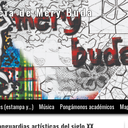
cia de Mery Buda
es (estampa y…)
Música
Pongámonos académicos
Map
anguardias artísticas del siglo XX