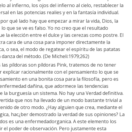
o al infierno, los ojos del infierno al cielo, restablecer la
sal en las potencias realies y en la fantasía individual.
: por qué lado hay que empezar a mirar la vida, Dios, la
 lo que se ve es falso. Yo no creo que el resultado
 la elección entre el dulce y las cerezas como postre. El
tra cara de una cosa para imponer directamente la
ca, o sea, el modo de regatear el espíritu de las patatas
la danza del método. (De Micheli:1979;262)
s las píldoras son píldoras Pink, tratemos de no tener
r explicar racionalmente con el pensamiento lo que se
nsamiento en una bonita cosa para la filosofía, pero es
na enfermedad dañina, que adormece las tendencias
e la burguesía un sistema. No hay una Verdad definitiva.
vertida que nos ha llevado de un modo bastante trivial a
enido de otro modo. ¿Hay alguien que crea, mediante el
ógica, hac¿ber demostrado la verdad de sus opiniones? La
tidos es una enfermedadorganica. A este elemento los
ir el poder de observación. Pero justamente esta