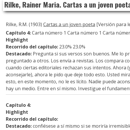
Rilke, Rainer Maria. Cartas a un joven poet
to
content
Rilke, R.M. (1903)
Cartas a un joven poeta
[Versión para le
Capítulo 4:
Carta número 1 Carta número 1 Carta númer
Highlight
Recorrido del capítulo:
23.0% 23.0%
Destacado:
Pregunta si sus versos son buenos. Me lo pr
preguntado a otros. Los envía a revistas. Los compara c
cuando ciertas editoriales rechazan sus intentos. Ahora 
aconsejarle), ahora le pido que deje todo esto. Usted mir
esto, en este momento, no le es lícito. Nadie puede aconse
hay un medio. Entre en sí mismo. Investigue el fundament
Capítulo 4:
Highlight
Recorrido del capítulo:
Destacado:
confiésese a sí mismo si se moriría irremisib