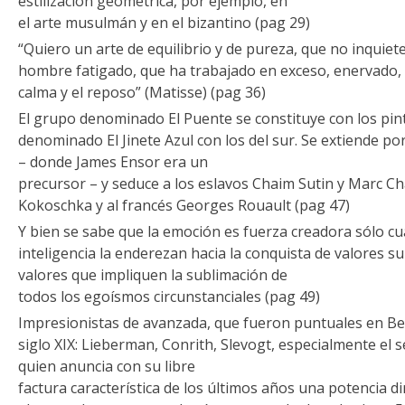
estilización geométrica, por ejemplo, en
el arte musulmán y en el bizantino (pag 29)
“Quiero un arte de equilibrio y de pureza, que no inquiete
hombre fatigado, que ha trabajado en exceso, enervado,
calma y el reposo” (Matisse) (pag 36)
El grupo denominado El Puente se constituye con los pint
denominado El Jinete Azul con los del sur. Se extiende po
– donde James Ensor era un
precursor – y seduce a los eslavos Chaim Sutin y Marc Cha
Kokoschka y al francés Georges Rouault (pag 47)
Y bien se sabe que la emoción es fuerza creadora sólo cu
inteligencia la enderezan hacia la conquista de valores su
valores que impliquen la sublimación de
todos los egoísmos circunstanciales (pag 49)
Impresionistas de avanzada, que fueron puntuales en Ber
siglo XIX: Lieberman, Conrith, Slevogt, especialmente el 
quien anuncia con su libre
factura característica de los últimos años una potencia d