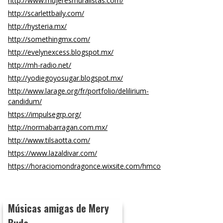
http://www.mujeresmuralistas.com/
http://scarlettbaily.com/
http://hysteria.mx/
http://somethingmx.com/
http://evelynexcess.blogspot.mx/
http://mh-radio.net/
http://yodiegoyosugar.blogspot.mx/
http://www.larage.org/fr/portfolio/delilirium-
candidum/
https://impulsegrp.org/
http://normabarragan.com.mx/
http://www.tilsaotta.com/
https://www.lazaldivar.com/
https://horaciomondragonce.wixsite.com/hmco
Músicas amigas de Mery