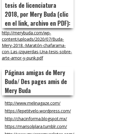
tesis de licenciatura
2018, por Mery Buda (clic
en el link, archivo en PDF):
http://merybuda.com/wp-
content/uploads/2020/07/Buda-
Mery-2018.-Maratón-chafarama-
con-Las-izquierdas-Una-tesis-sobre-
arte-amor-y-punk.pdf
Páginas amigas de Mery
Buda/ Des pages amis de
Mery Buda
http://www.melinagaze.com/
https://lepetitvelo.wordpress.com/
http://chacinforma.blogspot.mx/
https://marisolplara.tumblr.com/