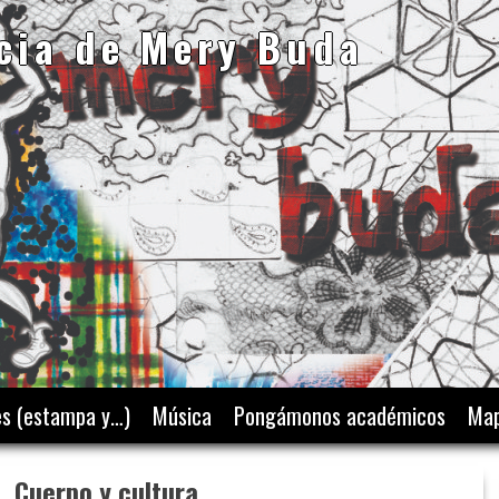
cia de Mery Buda
es (estampa y…)
Música
Pongámonos académicos
Map
. Cuerpo y cultura