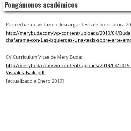
Pongámonos académicos
to
content
Para echar un vistazo o descargar tesis de licenciatura 2
http://merybuda.com/wp-content/uploads/2019/04/Buda
chafarama-con-Las-izquierdas-Una-tesis-sobre-arte-am
CV Curriculum Vitae de Mery Buda:
http://merybuda.com/wp-content/uploads/2019/04/2019
Visuales-Baile.pdf
[actualizado a Enero 2019]