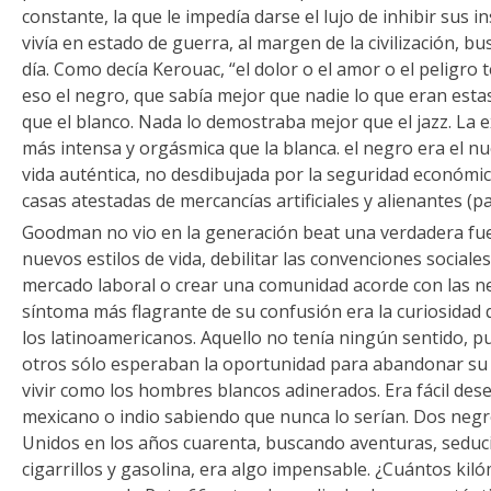
constante, la que le impedía darse el lujo de inhibir sus in
vivía en estado de guerra, al margen de la civilización, bus
día. Como decía Kerouac, “el dolor o el amor o el peligro 
eso el negro, que sabía mejor que nadie lo que eran estas
que el blanco. Nada lo demostraba mejor que el jazz. La
más intensa y orgásmica que la blanca. el negro era el 
vida auténtica, no desdibujada por la seguridad económic
casas atestadas de mercancías artificiales y alienantes (p
Goodman no vio en la generación beat una verdadera fuer
nuevos estilos de vida, debilitar las convenciones sociale
mercado laboral o crear una comunidad acorde con las n
síntoma más flagrante de su confusión era la curiosidad 
los latinoamericanos. Aquello no tenía ningún sentido, p
otros sólo esperaban la oportunidad para abandonar su 
vivir como los hombres blancos adinerados. Era fácil des
mexicano o indio sabiendo que nunca lo serían. Dos negr
Unidos en los años cuarenta, buscando aventuras, sedu
cigarrillos y gasolina, era algo impensable. ¿Cuántos ki