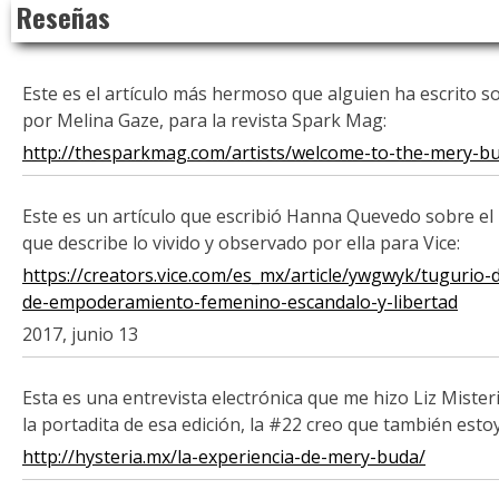
Reseñas
to
content
Este es el artículo más hermoso que alguien ha escrito 
por Melina Gaze, para la revista Spark Mag:
http://thesparkmag.com/artists/welcome-to-the-mery-b
Este es un artículo que escribió Hanna Quevedo sobre el 
que describe lo vivido y observado por ella para Vice:
https://creators.vice.com/es_mx/article/ywgwyk/tugurio-
de-empoderamiento-femenino-escandalo-y-libertad
2017, junio 13
Esta es una entrevista electrónica que me hizo Liz Misteri
la portadita de esa edición, la #22 creo que también esto
http://hysteria.mx/la-experiencia-de-mery-buda/