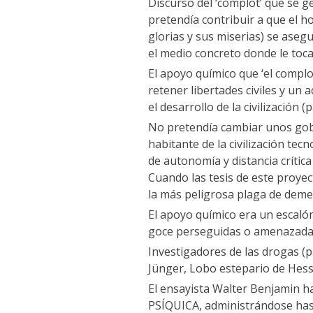
Discurso del ‘complot’ que se ge
pretendía contribuir a que el ho
glorias y sus miserias) se as
el medio concreto donde le toca
El apoyo químico que ‘el complot
retener libertades civiles y u
el desarrollo de la civilización (
No pretendía cambiar unos gobe
habitante de la civilización te
de autonomía y distancia crític
Cuando las tesis de este proye
la más peligrosa plaga de demen
El apoyo químico era un escalón
goce perseguidas o amenazadas p
Investigadores de las drogas (
Jünger, Lobo estepario de Hess
El ensayista Walter Benjamin
PSÍQUICA, administrándose hasc