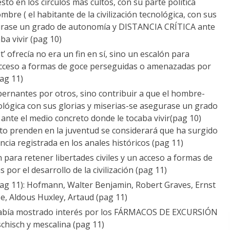
stó en los círculos más cultos, con su parte política
mbre ( el habitante de la civilización tecnológica, con sus
egurase un grado de autonomía y DISTANCIA CRÍTICA ante
ba vivir (pag 10)
’ ofrecía no era un fin en sí, sino un escalón para
n acceso a formas de goce perseguidas o amenazadas por
pag 11)
rnantes por otros, sino contribuir a que el hombre-
cnológica con sus glorias y miserias-se asegurase un grado
a ante el medio concreto donde le tocaba vivir(pag 10)
cto prenden en la juventud se considerará que ha surgido
cia registrada en los anales históricos (pag 11)
 para retener libertades civiles y un acceso a formas de
or el desarrollo de la civilización (pag 11)
pag 11): Hofmann, Walter Benjamin, Robert Graves, Ernst
e, Aldous Huxley, Artaud (pag 11)
 había mostrado interés por los FÁRMACOS DE EXCURSIÓN
hisch y mescalina (pag 11)