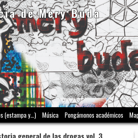
cia de Mery Buda
es (estampa y…)
Música
Pongámonos académicos
Map
toria general de las drogas vol. 3