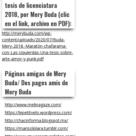
tesis de licenciatura
2018, por Mery Buda (clic
en el link, archivo en PDF):
http://merybuda.com/wp-
content/uploads/2020/07/Buda-
Mery-2018.-Maratón-chafarama-
con-Las-izquierdas-Una-tesis-sobre-
arte-amor-y-punk.pdf
Páginas amigas de Mery
Buda/ Des pages amis de
Mery Buda
http://www.melinagaze.com/
https://lepetitvelo.wordpress.com/
http://chacinforma.blogspot.mx/
https://marisolplara.tumblr.com/