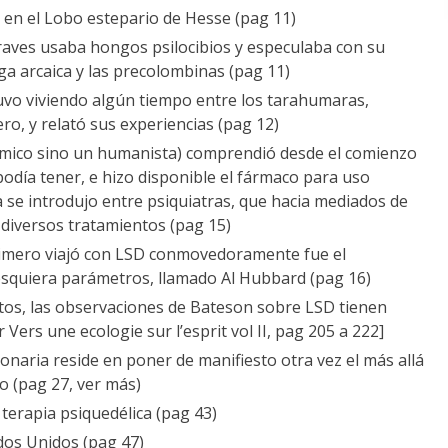
 en el Lobo estepario de Hesse (pag 11)
Graves usaba hongos psilocibios y especulaba con su
ega arcaica y las precolombinas (pag 11)
vo viviendo algún tiempo entre los tarahumaras,
o, y relató sus experiencias (pag 12)
mico sino un humanista) comprendió desde el comienzo
podía tener, e hizo disponible el fármaco para uso
a se introdujo entre psiquiatras, que hacia mediados de
a diversos tratamientos (pag 15)
rimero viajó con LSD conmovedoramente fue el
squiera parámetros, llamado Al Hubbard (pag 16)
tos, las observaciones de Bateson sobre LSD tienen
 Vers une ecologie sur l’esprit vol II, pag 205 a 222]
ionaria reside en poner de manifiesto otra vez el más allá
o (pag 27, ver más)
 terapia psiquedélica (pag 43)
dos Unidos (pag 47)