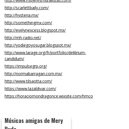
http://www.mujeresmuralistas.com/
http://scarlettbaily.com/
http://hysteria.mx/
http://somethingmx.com/
http://evelynexcess.blogspot.mx/
http://mh-radio.net/
http://yodiegoyosugar.blogspot.mx/
http://www.larage.org/fr/portfolio/delilirium-
candidum/
https://impulsegrp.org/
http://normabarragan.com.mx/
http://www.tilsaotta.com/
https://www.lazaldivar.com/
https://horaciomondragonce.wixsite.com/hmco
Músicas amigas de Mery