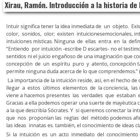
Xirau, Ramón. Introducción a la historia de l
to
content
Intuir significa tener la idea inmediata de un objeto. Exi
color, sonidos, olor; existen intuicionesemocionales, int
intuiciones místicas. Ningu­na de ellas entra en la defi
“Entiendo por intuición -escribe D escartes- no el testi
sentidos ni el juicio engañoso de una imaginación que 
concepción de un espíritu puro y atento, concepción tan
permite ninguna duda acer­ca de lo que comprendemos.” 
La importancia de la intuición reside, así, en el hecho 
llegar a estos últimos elementos de la conciencia, las i
viene a hacemos pre­sentes las verdades que estaban e
Gra­cias a ella podemos operar una suerte de mayéutica
a la que describía Sócrates. Y si queremos conectar la int
que nos proponían las reglas del méto­do podemos afi
las ideas innatas es. también, el conocimiento de ideas cla
Si la intuición es un acto inmediato del conocimiento l