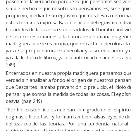
poseemos la verdad no porque lo que pensa­mos sea verd
simple hecho de que noso­tros lo pensamos. Es, si se quiere
propio yo, mediante un egoísmo que nos lleva a deformar 
estos términos expresa Bacon el ídolo del egoísmo indivi
Los ídolos de la caverna son los ídolos del hombre indiv
de los errores comunes a la naturaleza huma­na en gener
madriguera que le es propia, que refracta o decolora l
ya a su propia naturaleza peculiar y a su educación y 
ya a la lectura de libros, ya a la autoridad de aquellos a 
249)
Encerrados en nuestra propia madriguera pensamos que n
verdad sin analizar a fondo el origen de nuestros pensa
que Descartes llama­ba prevención o prejuicio, el ídolo d
pensar que somos la medida de todas las cosas. El egoís
desvía. (pag 249)
“Por fin existen ídolos que han inmigrado en el espíritu
dogmas o filosofías, y forman tam­bién falsas leyes de de
del teatro o de las teorías. Por una tendencia natural 
espíritu tiende a formular teorías abstractas sin bases su