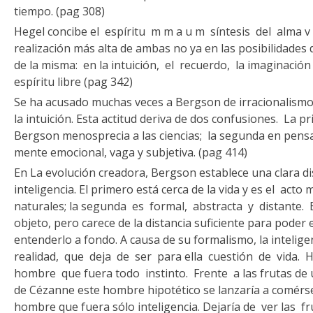
tiempo. (pag 308)
Hegel concibe el espíritu m m a u m síntesis del alma v
realización más alta de ambas no ya en las posi­bilidades d
de la misma: en la in­tuición, el recuerdo, la imaginación 
espíritu libre (pag 342)
Se ha acusado muchas veces a Bergson de irracionalismo 
la intuición. Esta actitud deriva de dos confusiones. La p
Bergson menospre­cia a las ciencias; la segunda en pensa
mente emocional, vaga y subjetiva. (pag 414)
En La evolución creadora, Bergson establece una clara disti
inteligencia. El primero está cerca de la vida y es el acto
naturales; la se­gunda es formal, abstracta y distante. E
objeto, pero carece de la distancia suficiente para poder 
entenderlo a fondo. A causa de su formalismo, la inteli
realidad, que deja de ser para ella cuestión de vida.
hombre que fuera todo instinto. Frente a las frutas de
de Cézanne este hombre hipotético se lanzaría a comér
hombre que fuera sólo inteligencia. Dejaría de ver las f