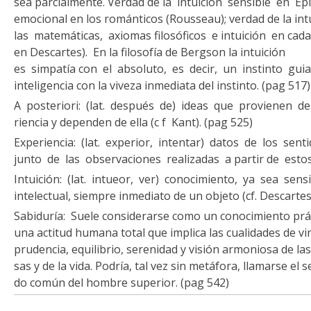
sea parcialmente. Verdad de la intuición sensible en Ep
emocional en los románticos (Rousseau); verdad de la in­
las matemáticas, axiomas filosóficos e intuición en cad
en Descartes). En la filosofía de Bergson la intuición
es simpatía con el absoluto, es decir, un instinto guiad
inteligencia con la viveza inme­diata del instinto. (pag 517)
A posteriori: (lat. después de) ideas que provienen de
riencia y dependen de ella (c f Kant). (pag 525)
Experiencia: (lat. experior, intentar) datos de los sentid
junto de las observaciones realizadas a partir de estos
Intuición: (lat. intueor, ver) conocimiento, ya sea sens
intelectual, siempre inmediato de un objeto (cf. Descarte
Sabiduría: Suele considerarse como un conocimiento prác
una actitud humana total que implica las cualidades de vi
prudencia, equilibrio, serenidad y visión armoniosa de las 
sas y de la vida. Podría, tal vez sin metáfora, llamarse el se
do común del hombre superior. (pag 542)