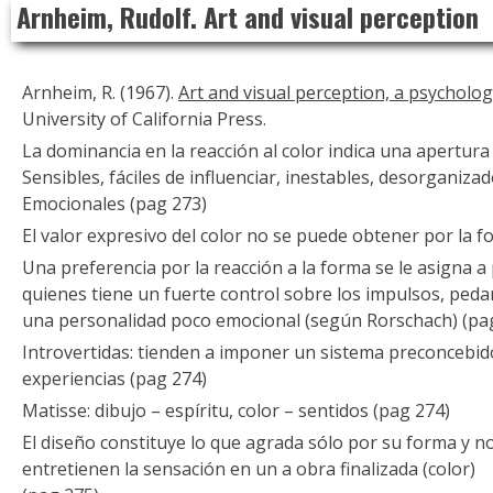
Arnheim, Rudolf. Art and visual perception
to
content
Arnheim, R. (1967).
Art and visual perception, a psycholog
University of California Press.
La dominancia en la reacción al color indica una apertura
Sensibles, fáciles de influenciar, inestables, desorganizad
Emocionales (pag 273)
El valor expresivo del color no se puede obtener por la f
Una preferencia por la reacción a la forma se le asigna a
quienes tiene un fuerte control sobre los impulsos, peda
una personalidad poco emocional (según Rorschach) (pa
Introvertidas: tienden a imponer un sistema preconcebid
experiencias (pag 274)
Matisse: dibujo – espíritu, color – sentidos (pag 274)
El diseño constituye lo que agrada sólo por su forma y 
entretienen la sensación en un a obra finalizada (color)