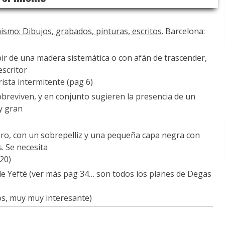
ismo: Dibujos, grabados, pinturas, escritos
. Barcelona:
bir de una madera sistemática o con afán de trascender,
scritor
rista intermitente (pag 6)
reviven, y en conjunto sugieren la presencia de un
 y gran
ro, con un sobrepelliz y una pequeña capa negra con
. Se necesita
20)
 de Yefté (ver más pag 34… son todos los planes de Degas
os, muy muy interesante)