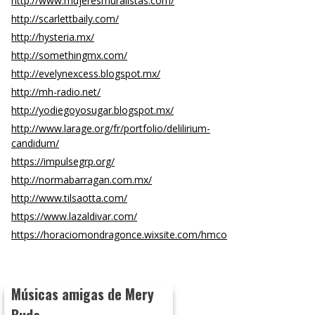
http://www.mujeresmuralistas.com/
http://scarlettbaily.com/
http://hysteria.mx/
http://somethingmx.com/
http://evelynexcess.blogspot.mx/
http://mh-radio.net/
http://yodiegoyosugar.blogspot.mx/
http://www.larage.org/fr/portfolio/delilirium-
candidum/
https://impulsegrp.org/
http://normabarragan.com.mx/
http://www.tilsaotta.com/
https://www.lazaldivar.com/
https://horaciomondragonce.wixsite.com/hmco
Músicas amigas de Mery