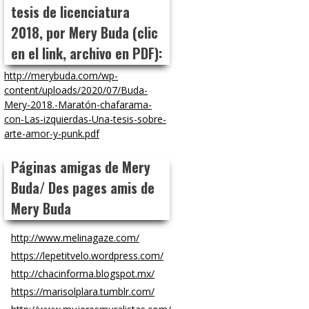
tesis de licenciatura
2018, por Mery Buda (clic
en el link, archivo en PDF):
http://merybuda.com/wp-
content/uploads/2020/07/Buda-
Mery-2018.-Maratón-chafarama-
con-Las-izquierdas-Una-tesis-sobre-
arte-amor-y-punk.pdf
Páginas amigas de Mery
Buda/ Des pages amis de
Mery Buda
http://www.melinagaze.com/
https://lepetitvelo.wordpress.com/
http://chacinforma.blogspot.mx/
https://marisolplara.tumblr.com/