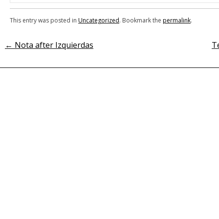
This entry was posted in
Uncategorized
. Bookmark the
permalink
.
←
Nota after Izquierdas
Te
Post
navigation