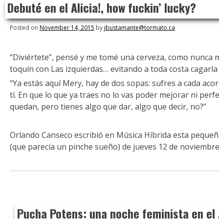
Debuté en el Alicia!, how fuckin’ lucky?
to
content
Posted on
November 14, 2015
by
jbustamante@tormato.ca
“Diviértete”, pensé y me tomé una cerveza, como nunca m
toquín con Las izquierdas… evitando a toda costa cagarla a
“Ya estás aquí Mery, hay de dos sopas: sufres a cada acor
tí. En que lo que ya traes no lo vas poder mejorar ni per
quedan, pero tienes algo que dar, algo que decir, no?”
Orlando Canseco escribió en Música Híbrida esta pequeñ
(que parecía un pinche sueño) de jueves 12 de noviembre e
Pucha Potens: una noche feminista en el 