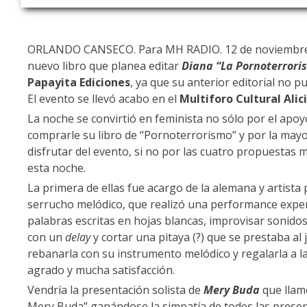
ORLANDO CANSECO. Para MH RADIO. 12 de noviembre
nuevo libro que planea editar
Diana “La Pornoterrori
Papayita Ediciones
, ya que su anterior editorial no
El evento se llevó acabo en el
Multiforo Cultural Alic
La noche se convirtió en feminista no sólo por el apoy
comprarle su libro de “Pornoterrorismo” y por la mayo
disfrutar del evento, si no por las cuatro propuestas
esta noche.
La primera de ellas fue acargo de la alemana y artista 
serrucho melódico, que realizó una performance exper
palabras escritas en hojas blancas, improvisar sonido
con un
delay
y cortar una pitaya (?) que se prestaba al
rebanarla con su instrumento melódico y regalarla a l
agrado y mucha satisfacción.
Vendría la presentación solista de
Mery Buda
que llam
Mery Buda” ganándose la simpatía de todes las presen