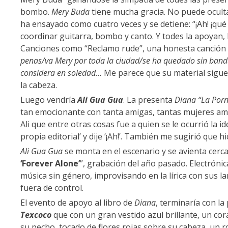
bombo.
Mery Buda
tiene mucha gracia. No puede oculta
ha ensayado como cuatro veces y se detiene: “¡Ah! ¡qué d
coordinar guitarra, bombo y canto. Y todes la apoyan, le
Canciones como “Reclamo rude”, una honesta canción 
penas/va Mery por toda la ciudad/se ha quedado sin band
considera en soledad…
Me parece que su material sigue
la cabeza.
Luego vendría
Ali Gua Gua
. La presenta
Diana “La Porn
tan emocionante con tanta amigas, tantas mujeres am
Ali que entre otras cosas fue a quien se le ocurrió la i
propia editorial’ y dije ‘¡Ah!’. También me sugirió que hi
Ali Gua Gua
se monta en el escenario y se avienta cerc
‘Forever Alone’
”, grabación del año pasado. Electrónic
música sin género, improvisando en la lírica con sus l
fuera de control.
El evento de apoyo al libro de
Diana
, terminaría con l
Texcoco
que con un gran vestido azul brillante, un co
su pecho, tocado de flores rojas sobre su cabeza, un 