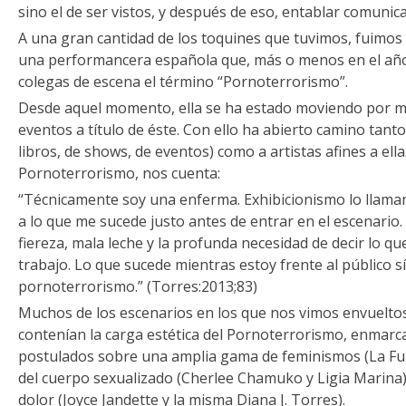
sino el de ser vistos, y después de eso, entablar comunica
A una gran cantidad de los toquines que tuvimos, fuimos 
una performancera española que, más o menos en el año
colegas de escena el término “Pornoterrorismo”.
Desde aquel momento, ella se ha estado moviendo por m
eventos a título de éste. Con ello ha abierto camino tant
libros, de shows, de eventos) como a artistas afines a ella.
Pornoterrorismo, nos cuenta:
“Técnicamente soy una enferma. Exhibicionismo lo llaman
a lo que me sucede justo antes de entrar en el escenario.
fiereza, mala leche y la profunda necesidad de decir lo qu
trabajo. Lo que sucede mientras estoy frente al público s
pornoterrorismo.” (Torres:2013;83)
Muchos de los escenarios en los que nos vimos envuelto
contenían la carga estética del Pornoterrorismo, enmar
postulados sobre una amplia gama de feminismos (La Fulm
del cuerpo sexualizado (Cherlee Chamuko y Ligia Marina), 
dolor (Joyce Jandette y la misma Diana J. Torres).