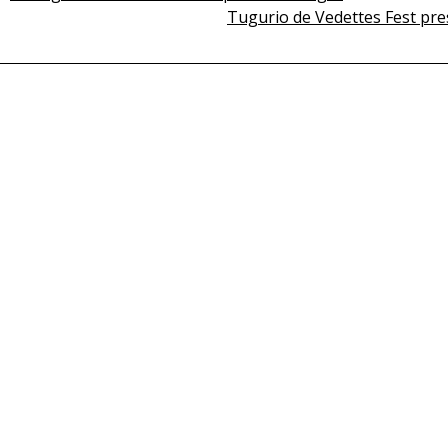
Post
Tugurio de Vedettes Fest pre
navigation