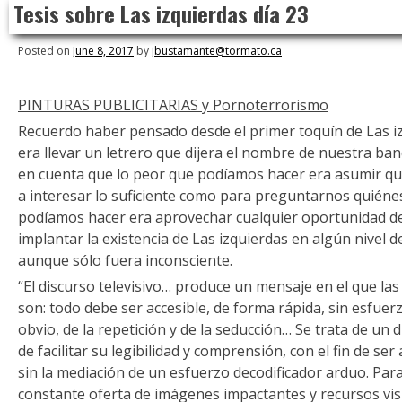
Tesis sobre Las izquierdas día 23
to
content
Posted on
June 8, 2017
by
jbustamante@tormato.ca
PINTURAS PUBLICITARIAS y Pornoterrorismo
Recuerdo haber pensado desde el primer toquín de Las i
era llevar un letrero que dijera el nombre de nuestra ban
en cuenta que lo peor que podíamos hacer era asumir que 
a interesar lo suficiente como para preguntarnos quiéne
podíamos hacer era aprovechar cualquier oportunidad de
implantar la existencia de Las izquierdas en algún nivel d
aunque sólo fuera inconsciente.
“El discurso televisivo… produce un mensaje en el que las
son: todo debe ser accesible, de forma rápida, sin esfuer
obvio, de la repetición y de la seducción… Se trata de un 
de facilitar su legibilidad y comprensión, con el fin de ser
sin la mediación de un esfuerzo decodificador arduo. Para
constante oferta de imágenes impactantes y recursos vis