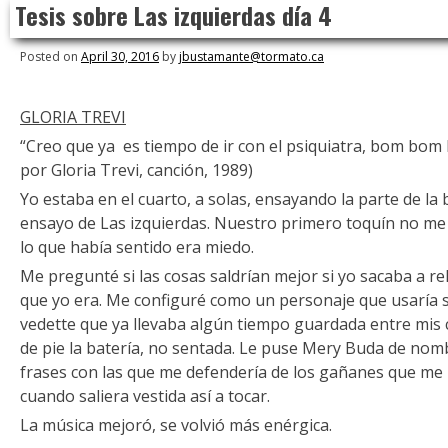
Tesis sobre Las izquierdas día 4
to
content
Posted on
April 30, 2016
by
jbustamante@tormato.ca
GLORIA TREVI
“Creo que ya es tiempo de ir con el psiquiatra, bom bom
por Gloria Trevi, canción, 1989)
Yo estaba en el cuarto, a solas, ensayando la parte de la 
ensayo de Las izquierdas. Nuestro primero toquín no me 
lo que había sentido era miedo.
Me pregunté si las cosas saldrían mejor si yo sacaba a rel
que yo era. Me configuré como un personaje que usaría s
vedette que ya llevaba algún tiempo guardada entre mis 
de pie la batería, no sentada. Le puse Mery Buda de nom
frases con las que me defendería de los gañanes que me 
cuando saliera vestida así a tocar.
La música mejoró, se volvió más enérgica.