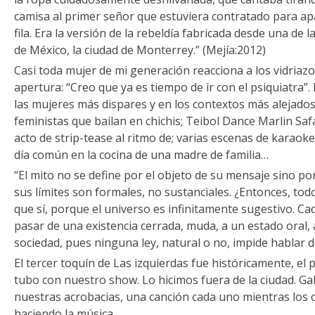
camisa al primer señor que estuviera contratado para a
fila. Era la versión de la rebeldía fabricada desde una d
de México, la ciudad de Monterrey.” (Mejía:2012)
Casi toda mujer de mi generación reacciona a los vidriazos
apertura: “Creo que ya es tiempo de ir con el psiquiatra”.
las mujeres más dispares y en los contextos más alejado
feministas que bailan en chichis; Teibol Dance Marlin Safar
acto de strip-tease al ritmo de; varias escenas de karao
día común en la cocina de una madre de familia…
“El mito no se define por el objeto de su mensaje sino por
sus límites son formales, no sustanciales. ¿Entonces, tod
que sí, porque el universo es infinitamente sugestivo. 
pasar de una existencia cerrada, muda, a un estado oral, 
sociedad, pues ninguna ley, natural o no, impide hablar d
El tercer toquín de Las izquierdas fue históricamente, el
tubo con nuestro show. Lo hicimos fuera de la ciudad. G
nuestras acrobacias, una canción cada uno mientras los 
haciendo la música.