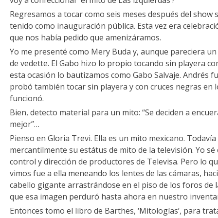
voy a confeccionar ‘el mito de Las izquierdas’?
Regresamos a tocar como seis meses después del show 
tenido como inauguración pública. Esta vez era celebrac
que nos había pedido que amenizáramos.
Yo me presenté como Mery Buda y, aunque pareciera un 
de vedette. El Gabo hizo lo propio tocando sin playera
esta ocasión lo bautizamos como Gabo Salvaje. Andrés f
probó también tocar sin playera y con cruces negras en lo
funcionó.
Bien, detecto material para un mito: “Se deciden a encuer
mejor”…
Pienso en Gloria Trevi. Ella es un mito mexicano. Todaví
mercantilmente su estátus de mito de la televisión. Yo sé 
control y dirección de productores de Televisa. Pero lo q
vimos fue a ella meneando los lentes de las cámaras, hac
cabello gigante arrastrándose en el piso de los foros de la
que esa imagen perduró hasta ahora en nuestro inventar
Entonces tomo el libro de Barthes, ‘Mitologías’, para tra