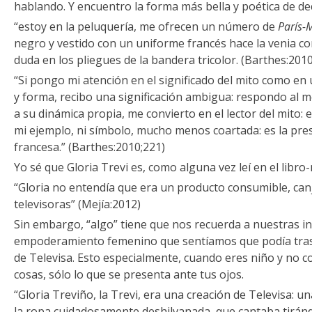
hablando. Y encuentro la forma más bella y poética de de
“estoy en la peluquería, me ofrecen un número de
París-
negro y vestido con un uniforme francés hace la venia con 
duda en los pliegues de la bandera tricolor. (Barthes:201
“Si pongo mi atención en el significado del mito como en 
y forma, recibo una significación ambigua: respondo al m
a su dinámica propia, me convierto en el lector del mito:
mi ejemplo, ni símbolo, mucho menos coartada: es la pre
francesa.” (Barthes:2010;221)
Yo sé que Gloria Trevi es, como alguna vez leí en el libro
“Gloria no entendía que era un producto consumible, canj
televisoras” (Mejía:2012)
Sin embargo, “algo” tiene que nos recuerda a nuestras in
empoderamiento femenino que sentíamos que podía trasc
de Televisa. Esto especialmente, cuando eres niño y no c
cosas, sólo lo que se presenta ante tus ojos.
“Gloria Treviño, la Trevi, era una creación de Televisa: un
la ropa cuidadosamente deshilvanada, que cantaba tirándo