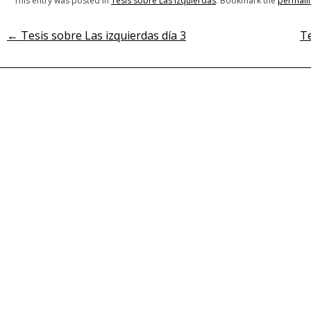
This entry was posted in
Tesis sobre Las izquierdas
. Bookmark the
permali
←
Tesis sobre Las izquierdas día 3
Te
Post
navigation