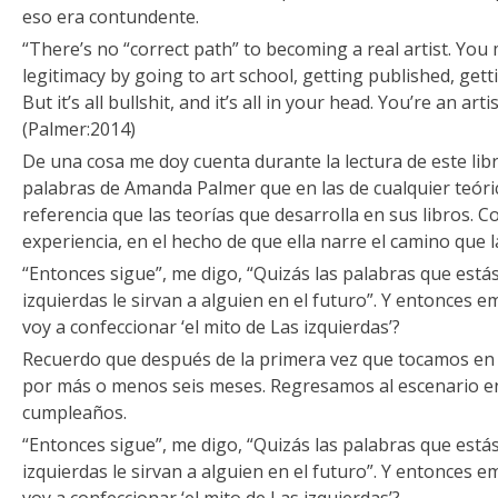
eso era contundente.
“There’s no “correct path” to becoming a real artist. You 
legitimacy by going to art school, getting published, getti
But it’s all bullshit, and it’s all in your head. You’re an ar
(Palmer:2014)
De una cosa me doy cuenta durante la lectura de este libr
palabras de Amanda Palmer que en las de cualquier teór
referencia que las teorías que desarrolla en sus libros. Co
experiencia, en el hecho de que ella narre el camino que la 
“Entonces sigue”, me digo, “Quizás las palabras que está
izquierdas le sirvan a alguien en el futuro”. Y entonce
voy a confeccionar ‘el mito de Las izquierdas’?
Recuerdo que después de la primera vez que tocamos en 
por más o menos seis meses. Regresamos al escenario e
cumpleaños.
“Entonces sigue”, me digo, “Quizás las palabras que está
izquierdas le sirvan a alguien en el futuro”. Y entonce