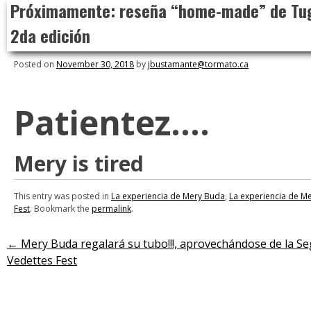
Próximamente: reseña “home-made” de Tug
to
content
2da edición
Posted on
November 30, 2018
by
jbustamante@tormato.ca
Patientez….
Mery is tired
This entry was posted in
La experiencia de Mery Buda
,
La experiencia de M
Fest
. Bookmark the
permalink
.
←
Mery Buda regalará su tubo!!!, aprovechándose de la Se
Post
Vedettes Fest
navigation